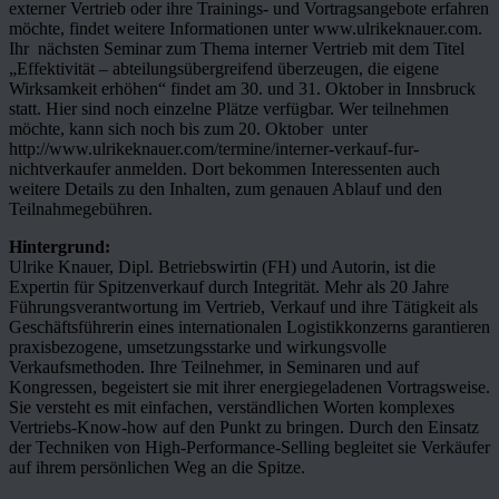
externer Vertrieb oder ihre Trainings- und Vortragsangebote erfahren
möchte, findet weitere Informationen unter www.ulrikeknauer.com.
Ihr nächsten Seminar zum Thema interner Vertrieb mit dem Titel
„Effektivität – abteilungsübergreifend überzeugen, die eigene
Wirksamkeit erhöhen“ findet am 30. und 31. Oktober in Innsbruck
statt. Hier sind noch einzelne Plätze verfügbar. Wer teilnehmen
möchte, kann sich noch bis zum 20. Oktober unter
http://www.ulrikeknauer.com/termine/interner-verkauf-fur-
nichtverkaufer anmelden. Dort bekommen Interessenten auch
weitere Details zu den Inhalten, zum genauen Ablauf und den
Teilnahmegebühren.
Hintergrund:
Ulrike Knauer, Dipl. Betriebswirtin (FH) und Autorin, ist die
Expertin für Spitzenverkauf durch Integrität. Mehr als 20 Jahre
Führungsverantwortung im Vertrieb, Verkauf und ihre Tätigkeit als
Geschäftsführerin eines internationalen Logistikkonzerns garantieren
praxisbezogene, umsetzungsstarke und wirkungsvolle
Verkaufsmethoden. Ihre Teilnehmer, in Seminaren und auf
Kongressen, begeistert sie mit ihrer energiegeladenen Vortragsweise.
Sie versteht es mit einfachen, verständlichen Worten komplexes
Vertriebs-Know-how auf den Punkt zu bringen. Durch den Einsatz
der Techniken von High-Performance-Selling begleitet sie Verkäufer
auf ihrem persönlichen Weg an die Spitze.