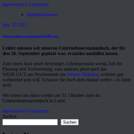
tagworxnet
0 Comments
Stammtischnews
Sep. 25 2013
Unternehmerstammtisch fällt aus
Leider müssen wir unseren Unternehmerstammtisch, der für
den 26. September geplant war, ersatzlos ausfallen lassen.
Zum einen lässt unser derzeitiges Arbeitspensum wenig Zeit für
Planung und Vorbereitung, zum anderen plant auch das
WEIN.GUT am Wochenende ein
Winzer-Weinfest
, welches gut
vorbereitet sein will. Schauen Sie doch dort einmal vorbei – es lohnt
sich!
Wir sehen uns dann wieder am 31. Oktober zum 44.
Unternehmerstammtisch in Laim!
tagworxnet
0 Comments
Suchen
Suchen