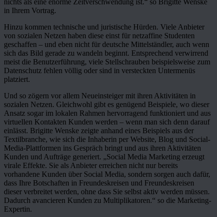
nichts als eine enorme Zeitverschwendung ist.“ so Brigitte Wenske
in Ihrem Vortrag.
Hinzu kommen technische und juristische Hürden. Viele Anbieter
von sozialen Netzen haben diese einst für netzaffine Studenten
geschaffen – und eben nicht für deutsche Mittelständler, auch wenn
sich das Bild gerade zu wandeln beginnt. Entsprechend verwirrend
meist die Benutzerführung, viele Stellschrauben beispielsweise zum
Datenschutz fehlen völlig oder sind in versteckten Untermenüs
platziert.
Und so zögern vor allem Neueinsteiger mit ihren Aktivitäten in
sozialen Netzen. Gleichwohl gibt es genügend Beispiele, wo dieser
Ansatz sogar im lokalen Rahmen hervorragend funktioniert und aus
virtuellen Kontakten Kunden werden – wenn man sich denn darauf
einlässt. Brigitte Wenske zeigte anhand eines Beispiels aus der
Textilbranche, wie sich die Inhaberin per Website, Blog und Social-
Media-Plattformen ins Gespräch bringt und aus ihren Aktivitäten
Kunden und Aufträge generiert. „Social Media Marketing erzeugt
virale Effekte. Sie als Anbieter erreichen nicht nur bereits
vorhandene Kunden über Social Media, sondern sorgen auch dafür,
dass Ihre Botschaften in Freundeskreisen und Freundeskreisen
dieser verbreitet werden, ohne dass Sie selbst aktiv werden müssen.
Dadurch avancieren Kunden zu Multiplikatoren.“ so die Marketing-
Expertin.