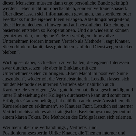
diesen Menschen müssten dann enge persönliche Bande geknüpft
werden – eben nicht nur oberflächlich, sondern vertrauensbasiert.
Über diese lassen sich Informationen gewinnen, transportieren oder
Feedbacks für die eigenen Ideen erlangen. Abteilungsübergreifend,
über Hierarchieebenen hinweg und auf persönlichen Beziehungen
basierend entstehen so Kooperationen. Und die wiederum können
genutzt werden, um eigene Ziele zu verfolgen „Innovative
Unternehmen fördern internen Vertrieb als Methode“, sagt Knauer.
Sie verhindern damit, dass gute Ideen „auf den Dienstwegen stecken
bleiben“.
Wichtig sei dabei, sich ethisch zu verhalten, die eigenen Interessen
zwar durchzusetzen, sie aber in Einklang mit den
Unternehmenszielen zu bringen. „Eben Macht im positiven Sinne
auszuüben“, wiederholt die Vertriebstrainerin. Letztlich lassen sich
mit der Methode des internen Vertriebs aber natürlich auch
Karriereziele verfolgen. „Wer gute Ideen hat, diese geschmeidig und
unter Einbeziehung der Kollegen durchsetzen kann und somit zum
Erfolg des Ganzen beiträgt, hat natürlich auch beste Aussichten, die
Karriereleiter zu erklimmen“, so Knauers Fazit. Letztlich sei interner
Vertrieb nichts anderes als strategisches Beziehungsmanagement mit
einem klaren Fokus. Die Methoden des Erfolgs lassen sich erlernen.
Wer mehr über die Verhandlungs-, Vertriebs- und
Positionierungsexpertin Ulrike Knauer, die Themen interner und