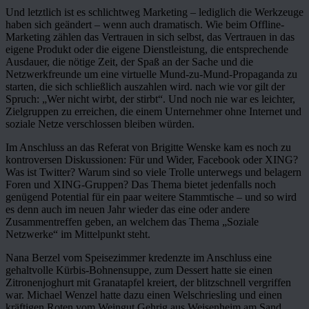
Und letztlich ist es schlichtweg Marketing – lediglich die Werkzeuge
haben sich geändert – wenn auch dramatisch. Wie beim Offline-
Marketing zählen das Vertrauen in sich selbst, das Vertrauen in das
eigene Produkt oder die eigene Dienstleistung, die entsprechende
Ausdauer, die nötige Zeit, der Spaß an der Sache und die
Netzwerkfreunde um eine virtuelle Mund-zu-Mund-Propaganda zu
starten, die sich schließlich auszahlen wird. nach wie vor gilt der
Spruch: „Wer nicht wirbt, der stirbt“. Und noch nie war es leichter,
Zielgruppen zu erreichen, die einem Unternehmer ohne Internet und
soziale Netze verschlossen bleiben würden.
Im Anschluss an das Referat von Brigitte Wenske kam es noch zu
kontroversen Diskussionen: Für und Wider, Facebook oder XING?
Was ist Twitter? Warum sind so viele Trolle unterwegs und belagern
Foren und XING-Gruppen? Das Thema bietet jedenfalls noch
genügend Potential für ein paar weitere Stammtische – und so wird
es denn auch im neuen Jahr wieder das eine oder andere
Zusammentreffen geben, an welchem das Thema „Soziale
Netzwerke“ im Mittelpunkt steht.
Nana Berzel vom Speisezimmer kredenzte im Anschluss eine
gehaltvolle Kürbis-Bohnensuppe, zum Dessert hatte sie einen
Zitronenjoghurt mit Granatapfel kreiert, der blitzschnell vergriffen
war. Michael Wenzel hatte dazu einen Welschriesling und einen
kräftigen Roten vom Weingut Gehrig aus Weisenheim am Sand