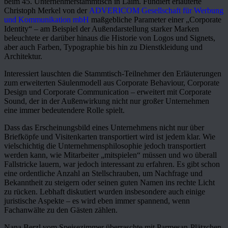
beim 45. Unternehmerstammtisch in Laim. Fundiert erläuterte
Christoph Merkel von der
ADVERICOM Gesellschaft für Werbung
und Kommunikation mbH
maßgebliche Parameter einer „Corporate
Identity“ – am Beispiel der Außendarstellung starker Marken
beleuchtete er darüber hinaus die Historie von Logos und Signets,
aber auch Farben, Typographie bis hin zu Dienstkleidung und
Architektur.
Interessiert lauschten die Stammtisch-Teilnehmer den Erläuterungen
zum erweiterten Säulenmodell aus Corporate Behaviour, Corporate
Design und Corporate Communication – erweitert mit Corporate
Sound, der in der Außenwirkung nicht nur großer Unternehmen
eine immer bedeutendere Rolle spielt.
Dass das Erscheinungsbild eines Unternehmens nicht nur über
Briefköpfe und Visitenkarten transportiert wird ist jedem klar. Wie
vielschichtig die Unternehmensphilosophie jedoch transportiert
werden kann, wie Mitarbeiter „mitspielen“ müssen und wo überall
Fallstricke lauern, war jedoch interessant zu erfahren. Es gibt schon
eine ordentliche Anzahl an Stellschrauben, um Nachfrage und
Bekanntheit zu steigern oder seinen guten Namen ins rechte Licht
zu rücken. Lebhaft diskutiert wurden insbesondere auch einige
juristische Aspekte – es wird eben immer spannend, wenn
Fachanwälte zu den Gästen zählen.
Nana Berzl vom Speisezimmer überraschte mit Parmesan-Plätzchen,