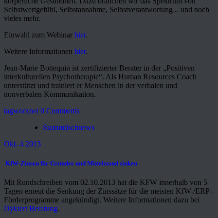
körperliche Gesundheit. Dazu brauchen wir das Spektrum von
Selbstwertgefühl, Selbstannahme, Selbstverantwortung .. und noch
vieles mehr.
Einwahl zum Webinar
hier
.
Weitere Informationen
hier
.
Jean-Marie Bottequin ist zertifizierter Berater in der „Positiven
interkulturellen Psychotherapie“. Als Human Resources Coach
unterstützt und trainiert er Menschen in der verbalen und
nonverbalen Kommunikation.
tagworxnet
0 Comments
Stammtischnews
Okt. 4 2013
KfW-Zinsen für Gründer und Mittelstand sinken
Mit Rundschreiben vom 02.10.2013 hat die KFW innerhalb von 5
Tagen erneut die Senkung der Zinssätze für die meisten KfW-/ERP-
Förderprogramme angekündigt. Weitere Informationen dazu bei
Dykiert Beratung
.