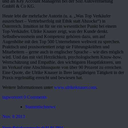
und als Key Account Managerin bei der Sixt Autovermietung
GmbH & Co KG.
Heute lebt die mehrfache Autorin (u. a. „Was Top Verkäufer
auszeichnet – Vertriebserfolg mit Ethik statt Abzocke“) in
Österreich. Intuition ist für sie ein wesentlicher Punkt bei einem
Top-Verkäufer. Ulrike Knauer zeigt, was der Kunde denkt.
Selbstbewusstsein und Kompetenz gehören dazu, um auf
Augenhöhe mit den Top 500 Unternehmen weltweit zu sprechen.
Praktisch und praxisorientiert zeigt sie Führungskräften und
Mitarbeitern – gerne auch in englischer Sprache – wie dies möglich
wird. Und das mit viel Herzlichkeit, psychologischem Know-how,
Wertschätzung und Empathie, den wichtigsten Hauptfaktoren, um
im Verkauf eine Abschlussquote von über 90 Prozent zu erreichen.
Eine Quote, die Ulrike Knauer in Ihrer langjährigen Tätigkeit in der
Praxis regelmäßig erreicht und bewiesen hat.
Weitere Informationen unter
www.ulrikeknauer.com
.
tagworxnet
0 Comments
Stammtischnews
Nov. 8 2013
Neues Reisekostenrecht ab 01.01.2014