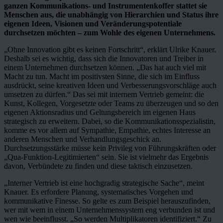
ganzen Kommunikations- und Instrumentenkoffer stattet sie
Menschen aus, die unabhängig von Hierarchien und Status ihre
eigenen Ideen, Visionen und Veränderungspotentiale
durchsetzen möchten – zum Wohle des eigenen Unternehmens.
„Ohne Innovation gibt es keinen Fortschritt“, erklärt Ulrike Knauer.
Deshalb sei es wichtig, dass sich die Innovatoren und Treiber in
einem Unternehmen durchsetzen können. „Das hat auch viel mit
Macht zu tun. Macht im positivsten Sinne, die sich im Einfluss
ausdrückt, seine kreativen Ideen und Verbesserungsvorschläge auch
umsetzen zu dürfen.“ Das sei mit internem Vertrieb gemeint: die
Kunst, Kollegen, Vorgesetzte oder Teams zu überzeugen und so den
eigenen Aktionsradius und Geltungsbereich im eigenen Haus
strategisch zu erweitern. Dabei, so die Kommunikationsspezialistin,
komme es vor allem auf Sympathie, Empathie, echtes Interesse an
anderen Menschen und Verhandlungsgeschick an.
Durchsetzungsstärke müsse kein Privileg von Führungskräften oder
„Qua-Funktion-Legitimierten“ sein. Sie ist vielmehr das Ergebnis
davon, Verbündete zu finden und diese taktisch einzusetzen.
„Interner Vertrieb ist eine hochgradig strategische Sache“, meint
Knauer. Es erfordere Planung, systematisches Vorgehen und
kommunikative Finesse. So gelte es zum Beispiel herauszufinden,
wer mit wem in einem Unternehmenssystem eng verbunden ist und
wen wie beeinflusst. „So werden Multiplikatoren identifiziert.“ Zu