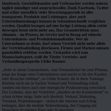
Innsbruck. Geschäftskunden und Verbraucher werden nahezu
täglich mündiger und anspruchsvoller. Dank Facebook, Twitter
und schier unendlich vieler Bewertungsportale ist alles
transparent. Produkte und Leistungen, aber auch
Unternehmensimages können in Sekundenschnelle verglichen
werden. Qualität bezogen auf eine fertige Leistung allein reicht
deswegen heute nicht mehr aus. Das Gesamterlebnis muss
stimmen – im Prozess, im Service und in Bezug auf ethische
Unternehmens- und Produktionsmaßstäbe. Wer als
Unternehmen so denkt, darf seinen Vertrieb nicht mehr allein
der Vertriebsabteilung überlassen. Firmen und Marken müssen
ganzheitlich erlebbar werden. Verkaufen wird zum
Mannschaftssport, weiß die Tiroler Vertriebs- und
Verhandlungsexpertin Ulrike Knauer.
„Jeder in einem Unternehmen, vom Vorstandschef bis zum Pförtner,
prägt das Image eines Unternehmens und macht es für den Kunden
oder Besucher erlebbar“, so Ulrike Knauer, die in ihren Trainings
Betriebe nicht nur in Sachen Verkauf und Verhandlung schult,
sondern mit ihnen auch eine strategische Positionierung entwickelt.
Der Gedanke, dass der Vertriebler „draußen an der Kundenfront“ es
schon richten möge, habe sich überholt. Verkauf, Marketing,
Vorstand, Projektmanager – einfach alle müssten zum Erfolg
beitragen, über die mediale Wahrnehmung, den Umgang mit
Besuchern im eigenen Haus oder in einzelnen