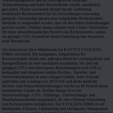
Wärmemanagement, das ein Gleichgewicht zwischen
Wärmeableitung und hoher Rechendichte schafft, unerlässlich
geworden. Dieser wachsende Bedarf hat die Aufrüstung
bestehender Rechenzentren für KI-Anwendungen notwendig
gemacht. Gleichzeitig müssen neue luftgekühlte Rechenzentren
ebenfalls so ausgestattet werden, dass sie den hohen Anforderungen
gerecht werden. Darüber hinaus erlassen viele Länder Vorschriften
für einen umweltfreundlichen Betrieb von Rechenzentren, sodass
ein geringer CO2-Ausstoß bei deren Einrichtung eine besonders
hohe Priorität hat.
Als Antwort auf diese Markttrends hat KAYTUS EVOLEEN-
I5000s entwickelt. Die kompakten, luftgekühlten KI-
Rechenschränke bieten eine außergewöhnliche Leistungsdichte und
Energieeffizienz in einer modularen Architektur. Sie sind mit
gängigen CPUs und heterogenen Beschleunigern (wie GPUs)
kompatibel und integrieren nahtlos Rechen-, Speicher- und
Netzwerkfunktionen in einer einzigen Einheit. Jeder Schrank
unterstützt eine Leistung von 20-50 kW und deckt damit die
Rechen- und Netzwerkanforderungen von bis zu 80 Prozent dieser
kombinierten Cluster ab. Darüber hinaus ist er mit
Stromverteilungs-, USV-, Kühlungs-, Überwachungs- und
Brandschutzsystemen ausgestattet, die eine effiziente Einrichtung
von Rechenzentren ermöglichen. Der EVOLEEN-I5000s ist auf
Modularität, Effizienz, Optimierung und intelligentes Management