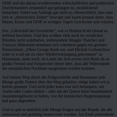
DDR und des daraus resultierenden wirtschaftlichen und politischen
Durcheinanders erstaunlich gut gelungen ist, rückblickend
betrachtet. Dabei war Anfangs gar nicht so offensichtlich, dass man
sich in „historischen Zeiten“ bewegte und kaum jemand ahnte, dass
Mauer, Krenz und DDR in wenigen Tagen Geschichte sein würden.
Der „Glücksfall der Geschichte“, wie es Helmut Kohl einmal so
treffend beschrieb. Und den wollten viele auch im westlichen
Bündnis nicht wahrhaben, insbesondere Maggie Thatcher und
François Mitterrand stemmten sich vehement gegen ein geeintes
Deutschland. „Ohne George Bush sen. und Michail Gorbatschow
wäre es wohl nie zu einer Wiedervereinigung gekommen“ so
Hausmann, mehr noch, im Laufe der Zeit erwies sich Bush als so
großer Freund und Fürsprecher dieser Idee, dass alle Widerstände
der europäischen Nachbarn ausgeräumt werden konnten.
Auf seinem Weg durch die Zeitgeschichte sind Hausmann jede
Menge große Namen über den Weg gelaufen, einige haben wir ja
bereits genannt. Und nicht jeder kann von sich behaupten, mit
Arafat oder Castro diniert – oder mit der Queen beim Staatsbankett
zusammengehockt zu haben, von der heimischen Regierungsriege
mal ganz abgesehen.
Und so gab es natürlich jede Menge Fragen aus der Runde, die alle
umfassend und geduldig beantwortet wurden. Am Ende präsentierte