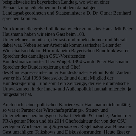
beispielsweise im bayerischen Landtag, wo wir an einer
Plenarsitzung teilnehmen und mit dem damaligen
Landtagsabgeordneten und Staatsminister a.D. Dr. Otmar Bernhard
sprechen konnten.
Nun kommt die große Politik mal wieder zu uns ins Haus. Mit Peter
Hausmann haben wir einen Gast beim 103.
Unternehmerstammtisch, der rast- und ruhelos immer und überall
dabei war. Neben seiner Arbeit als kommissarischer Leiter der
Wirtschaftsredaktion Hörfunk beim Bayerischen Rundfunk war er
Sprecher des damaligen CSU-Vorsitzenden,
Bundesfinanzminister Theo Waigel. 1994 wurde Peter Hausmann
Sprecher der Bundesregierung und Chef
des Bundespresseamtes unter Bundeskanzler Helmut Kohl. Zudem
war er bis Mai 1998 Staatssekretär und damit Mitglied der
Bundesregierung – und somit ein Zeitzeuge, der viele dramatische
Umwälzungen in der Innen- und Außenpolitik hautnah miterlebt, ja
mitgestaltet hat.
Auch nach seiner politischen Karriere war Hausmann nicht untätig,
so war er Partner der Wirtschaftsprüfungs-, Steuer- und
Unternehmensberatungsgesellschaft Deloitte & Touche, Partner der
PR-Agentur Pleon und bis 2014 Chefredakteur der von der CSU
verlegten Wochenzeitung
Bayernkurier
. Regelmäßig war Hausmann
Gast unzähligen Talkshows und Diskussionsrunden. Heute lässt er