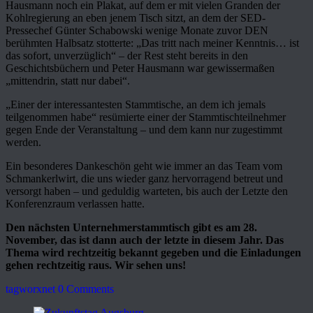
Hausmann noch ein Plakat, auf dem er mit vielen Granden der
Kohlregierung an eben jenem Tisch sitzt, an dem der SED-
Pressechef Günter Schabowski wenige Monate zuvor DEN
berühmten Halbsatz stotterte: „Das tritt nach meiner Kenntnis… ist
das sofort, unverzüglich“ – der Rest steht bereits in den
Geschichtsbüchern und Peter Hausmann war gewissermaßen
„mittendrin, statt nur dabei“.
„Einer der interessantesten Stammtische, an dem ich jemals
teilgenommen habe“ resümierte einer der Stammtischteilnehmer
gegen Ende der Veranstaltung – und dem kann nur zugestimmt
werden.
Ein besonderes Dankeschön geht wie immer an das Team vom
Schmankerlwirt, die uns wieder ganz hervorragend betreut und
versorgt haben – und geduldig warteten, bis auch der Letzte den
Konferenzraum verlassen hatte.
Den nächsten Unternehmerstammtisch gibt es am 28.
November, das ist dann auch der letzte in diesem Jahr. Das
Thema wird rechtzeitig bekannt gegeben und die Einladungen
gehen rechtzeitig raus. Wir sehen uns!
tagworxnet
0 Comments