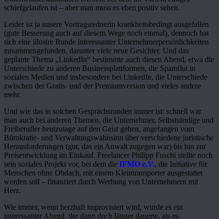
schiefgelaufen ist – aber man muss es eben positiv sehen.
Leider ist ja unsere Vortragsrednerin krankheitsbedingt ausgefallen
(gute Besserung auch auf diesem Wege noch einmal), dennoch hat
sich eine illustre Runde interessanter Unternehmerpersönlichkeiten
zusammengefunden, darunter viele neue Gesichter. Und das
geplante Thema „LinkedIn“ bestimmte auch diesen Abend, etwa die
Unterschiede zu anderen Businessplattformen, die Spamflut in
sozialen Medien und insbesondere bei LinkedIn, die Unterschiede
zwischen der Gratis- und der Premiumversion und vieles andere
mehr.
Und wie das in solchen Gesprächsrunden immer ist: schnell war
man auch bei anderen Themen, die Unternehmer, Selbstsändige und
Freiberufler heutzutage auf den Geist gehen, angefangen vom
Bürokratie- und Verwaltungswahnsinn über verschiedene juristische
Herausforderungen (gut, das ein Anwalt zugegen war) bis hin zur
Preisentwicklung im Einkauf. Freelancer Philipp Fuschi stellte noch
sein soziales Projekt vor, bei dem die
IFMO e.V.
, die Initiative für
Menschen ohne Obdach, mit einem Kleintransporter ausgestattet
werden soll – finanziert durch Werbung von Unternehmern mit
Herz.
Wie immer, wenn herzhaft improvisiert wird, wurde es ein
interessanter Abend, der dann doch länger dauerte, als es