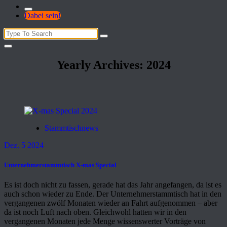
Dabei sein!
Search
for:
Yearly Archives: 2024
Stammtischnews
Dez. 5 2024
Unternehmerstammtisch X-mas Special
Es ist doch nicht zu fassen, gerade hat das Jahr angefangen, da ist es
auch schon wieder zu Ende. Der Unternehmerstammtisch hat in den
vergangenen zwölf Monaten wieder an Fahrt aufgenommen – aber
da ist noch Luft nach oben. Gleichwohl hatten wir in den
vergangenen Monaten jede Menge wissenswerter Vorträge von