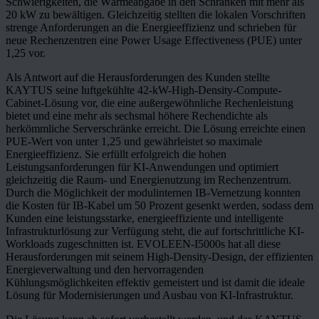
Schwierigkeiten, die Wärmeabgabe in den Schränken mit mehr als
20 kW zu bewältigen. Gleichzeitig stellten die lokalen Vorschriften
strenge Anforderungen an die Energieeffizienz und schrieben für
neue Rechenzentren eine Power Usage Effectiveness (PUE) unter
1,25 vor.
Als Antwort auf die Herausforderungen des Kunden stellte
KAYTUS seine luftgekühlte 42-kW-High-Density-Compute-
Cabinet-Lösung vor, die eine außergewöhnliche Rechenleistung
bietet und eine mehr als sechsmal höhere Rechendichte als
herkömmliche Serverschränke erreicht. Die Lösung erreichte einen
PUE-Wert von unter 1,25 und gewährleistet so maximale
Energieeffizienz. Sie erfüllt erfolgreich die hohen
Leistungsanforderungen für KI-Anwendungen und optimiert
gleichzeitig die Raum- und Energienutzung im Rechenzentrum.
Durch die Möglichkeit der modulinternen IB-Vernetzung konnten
die Kosten für IB-Kabel um 50 Prozent gesenkt werden, sodass dem
Kunden eine leistungsstarke, energieeffiziente und intelligente
Infrastrukturlösung zur Verfügung steht, die auf fortschrittliche KI-
Workloads zugeschnitten ist. EVOLEEN-I5000s hat all diese
Herausforderungen mit seinem High-Density-Design, der effizienten
Energieverwaltung und den hervorragenden
Kühlungsmöglichkeiten effektiv gemeistert und ist damit die ideale
Lösung für Modernisierungen und Ausbau von KI-Infrastruktur.