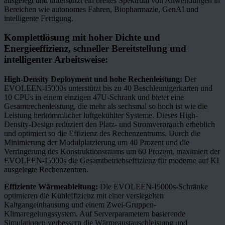
ausgelegt und unterstützt ein breites Spektrum von Anwendungen in
Bereichen wie autonomes Fahren, Biopharmazie, GenAI und
intelligente Fertigung.
Komplettlösung mit hoher Dichte und
Energieeffizienz, schneller Bereitstellung und
intelligenter Arbeitsweise:
High-Density Deployment
und hohe Rechenleistung:
Der
EVOLEEN-I5000s unterstützt bis zu 40 Beschleunigerkarten und
10 CPUs in einem einzigen 47U-Schrank und bietet eine
Gesamtrechenleistung, die mehr als sechsmal so hoch ist wie die
Leistung herkömmlicher luftgekühlter Systeme. Dieses High-
Density-Design reduziert den Platz- und Stromverbrauch erheblich
und optimiert so die Effizienz des Rechenzentrums. Durch die
Minimierung der Modulplatzierung um 40 Prozent und die
Verringerung des Konstruktionsraums um 60 Prozent, maximiert der
EVOLEEN-I5000s die Gesamtbetriebseffizienz für moderne auf KI
ausgelegte Rechenzentren.
Effiziente Wärmeableitung:
Die EVOLEEN-I5000s-Schränke
optimieren die Kühleffizienz mit einer versiegelten
Kaltgangeinhausung und einem Zwei-Gruppen-
Klimaregelungssystem. Auf Serverparametern basierende
Simulationen verbessern die Wärmeaustauschleistung und