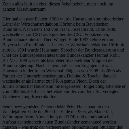
Zeiten alles läuft an eben diesen Schalthebeln, mehr noch: im
ganzen Maschinenraum.
Hier mal ein paar Fakten: 1988 wurde Hausmann kommissarischer
Leiter der Wirtschaftsredaktion Hörfunk beim Bayerischen
Rundfunk. Nach dem Tod von Franz Josef Strauß, Ende 1988,
wechselte er zur CSU als Sprecher des CSU-Vorsitzenden,
Bundesfinanzminister Theo Waigel. Ende 1992 kehrte er zum
Bayerischen Rundfunk als Leiter der Wirtschaftsredaktion Hörfunk
zurück. 1994 wurde Hausmann Sprecher der Bundesregierung und
Chef des Bundespresseamtes unter Bundeskanzler Helmut Kohl.
Bis Mai 1998 war er als beamteter Staatssekretär Mitglied der
Bundesregierung. Nach seinem politischen Engagement war
Hausmann in der freien Wirtschaft tätig, so von 1998 bis 2005 als
Partner der Unternehmensberatung Deloitte & Touche, danach
wechselte er als Partner zur PR-Agentur Pleon. Doch der
Journalismus hat Hausmann nie losgelassen, folgerichtig arbeitete er
von 2008 bis 2014 als Chefredakteur der von der CSU verlegten
Wochenzeitung Bayernkurier.
Seine bewegendsten Zeiten erlebte Peter Hausmann in den
Wendejahren Ende der 80er bis Ende der 90er, als Mauerfall,
Währungsreform, Abwicklung der DDR und demokratischer
Aufbau der seinerzeit neuen Bundesländer gemanaged werden
mussten – was trotz der verheerenden ökonomischen Situation der