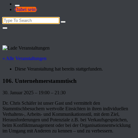
Dabei sein!
Search
for:
« Alle Veranstaltungen
Diese Veranstaltung hat bereits stattgefunden.
106. Unternehmerstammtisch
30. Januar 2025
–
19:00
–
21:30
Dr. Chris Schäfer ist unser Gast und vermittelt den
Stammtischbesuchern wertvolle Einsichten in ihren individuellen
Verhaltens-, Arbeits- und Kommunikationsstil, mit dem Ziel,
Herausforderungen und Potenziale z.B. bei Verkaufsgesprächen,
beim Konfliktmanagement oder bei der Organisationsentwicklung
im Umgang mit Anderen zu kennen – und zu verbessern.