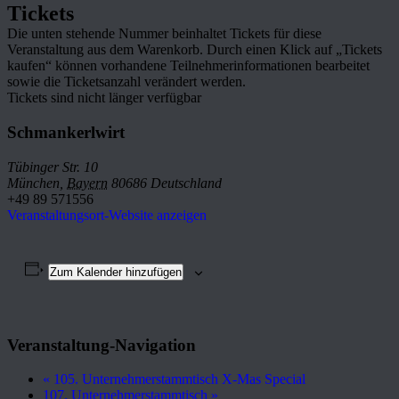
Tickets
Die unten stehende Nummer beinhaltet Tickets für diese
Veranstaltung aus dem Warenkorb. Durch einen Klick auf „Tickets
kaufen“ können vorhandene Teilnehmerinformationen bearbeitet
sowie die Ticketsanzahl verändert werden.
Tickets sind nicht länger verfügbar
Schmankerlwirt
Tübinger Str. 10
München
,
Bayern
80686
Deutschland
+49 89 571556
Veranstaltungsort-Website anzeigen
Zum Kalender hinzufügen
Veranstaltung-Navigation
«
105. Unternehmerstammtisch X-Mas Special
107. Unternehmerstammtisch
»