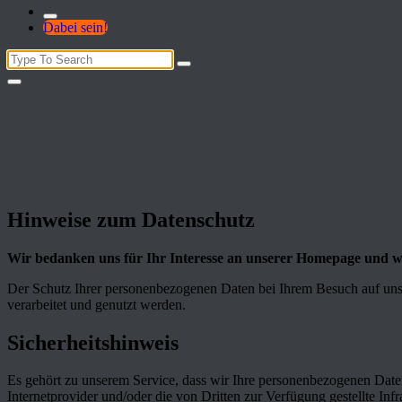
Dabei sein!
Search
for:
Hinweise zum Datenschutz
Wir bedanken uns für Ihr Interesse an unserer Homepage und wol
Der Schutz Ihrer personenbezogenen Daten bei Ihrem Besuch auf uns
verarbeitet und genutzt werden.
Sicherheitshinweis
Es gehört zu unserem Service, dass wir Ihre personenbezogenen Daten 
Internetprovider und/oder die von Dritten zur Verfügung gestellte In