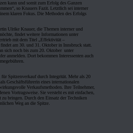
etzen kann und somit zum Erfolg des Ganzen
limmen“, so Knauers Fazit. Letztlich sei interner
 einem klaren Fokus. Die Methoden des Erfolgs
rtin Ulrike Knauer, die Themen interner und
möchte, findet weitere Informationen unter
rieb mit dem Titel „Effektivität –
indet am 30. und 31. Oktober in Innsbruck statt.
nn sich noch bis zum 20. Oktober unter
aufer anmelden. Dort bekommen Interessenten auch
ahmegebühren.
 für Spitzenverkauf durch Integrität. Mehr als 20
ls Geschäftsführerin eines internationalen
wirkungsvolle Verkaufsmethoden. Ihre Teilnehmer,
denen Vortragsweise. Sie versteht es mit einfachen,
 zu bringen. Durch den Einsatz der Techniken
nlichen Weg an die Spitze.