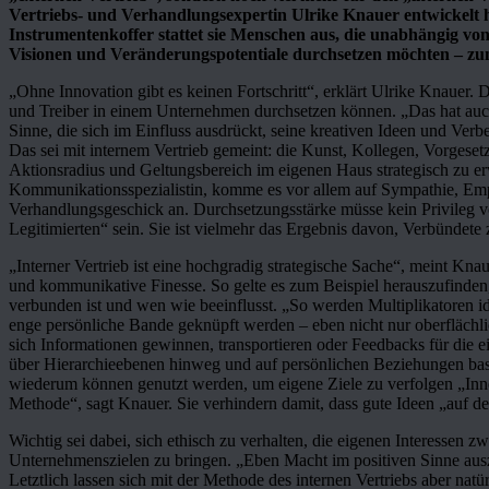
Vertriebs- und Verhandlungsexpertin Ulrike Knauer entwickelt
Instrumentenkoffer stattet sie Menschen aus, die unabhängig von
Visionen und Veränderungspotentiale durchsetzen möchten – z
„Ohne Innovation gibt es keinen Fortschritt“, erklärt Ulrike Knauer. D
und Treiber in einem Unternehmen durchsetzen können. „Das hat auch
Sinne, die sich im Einfluss ausdrückt, seine kreativen Ideen und Ver
Das sei mit internem Vertrieb gemeint: die Kunst, Kollegen, Vorgese
Aktionsradius und Geltungsbereich im eigenen Haus strategisch zu er
Kommunikationsspezialistin, komme es vor allem auf Sympathie, Emp
Verhandlungsgeschick an. Durchsetzungsstärke müsse kein Privileg 
Legitimierten“ sein. Sie ist vielmehr das Ergebnis davon, Verbündete 
„Interner Vertrieb ist eine hochgradig strategische Sache“, meint Kna
und kommunikative Finesse. So gelte es zum Beispiel herauszufind
verbunden ist und wen wie beeinflusst. „So werden Multiplikatoren i
enge persönliche Bande geknüpft werden – eben nicht nur oberflächlic
sich Informationen gewinnen, transportieren oder Feedbacks für die e
über Hierarchieebenen hinweg und auf persönlichen Beziehungen bas
wiederum können genutzt werden, um eigene Ziele zu verfolgen „Inno
Methode“, sagt Knauer. Sie verhindern damit, dass gute Ideen „auf d
Wichtig sei dabei, sich ethisch zu verhalten, die eigenen Interessen z
Unternehmenszielen zu bringen. „Eben Macht im positiven Sinne auszu
Letztlich lassen sich mit der Methode des internen Vertriebs aber natü