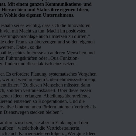
 hat. Mit einem ganzen Kommunikations- und
 Hierarchien und Status ihre eigenen Ideen,
um Wohle des eigenen Unternehmens.
eshalb sei es wichtig, dass sich die Innovatoren
 viel mit Macht zu tun. Macht im positivsten
besserungsvorschläge auch umsetzen zu dürfen.“
tzte oder Teams zu überzeugen und so den eigenen
weitern. Dabei, so die
athie, echtes Interesse an anderen Menschen und
von Führungskräften oder „Qua-Funktion-
zu finden und diese taktisch einzusetzen.
uer. Es erfordere Planung, systematisches Vorgehen
en, wer mit wem in einem Unternehmenssystem eng
dentifiziert.“ Zu diesen Menschen müssten dann
h, sondern vertrauensbasiert. Über diese lassen
igenen Ideen erlangen. Abteilungsübergreifend,
ierend entstehen so Kooperationen. Und die
vative Unternehmen fördern internen Vertrieb als
en Dienstwegen stecken bleiben“.
war durchzusetzen, sie aber in Einklang mit den
üben“, wiederholt die Vertriebstrainerin.
rlich auch Karriereziele verfolgen. „Wer gute Ideen