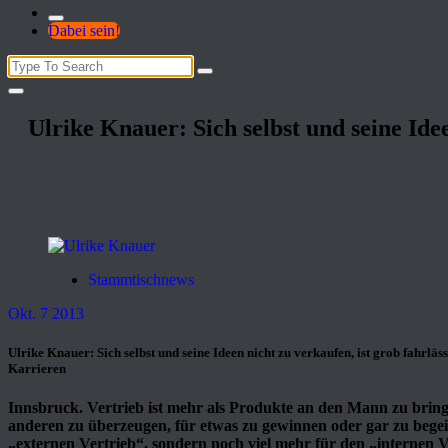
Dabei sein!
Search
for:
Ulrike Knauer: Sich selbst und seine Idee
Stammtischnews
Okt. 7 2013
Ulrike Knauer: Sich selbst und seine Ideen nicht zu verkaufen, ist grob fahrläs
Karrieren
Innsbruck. Vertrieb ist mehr als Produkte an den Mann zu bri
anderen zu überzeugen, für etwas zu gewinnen oder gar zu begeis
„externen Vertrieb“, sondern noch viel mehr für den „internen V