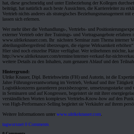
hat, diese geschmeidig und unter Einbeziehung der Kollegen durchs
beiträgt, hat natürlich auch beste Aussichten, die Karriereleiter zu erk
Vertrieb nichts anderes als strategisches Beziehungsmanagement mit
lassen sich erlernen.
Wer mehr über die Verhandlungs-, Vertriebs- und Positionierungsexpe
externer Vertrieb oder ihre Trainings- und Vortragsangebote erfahren 
www.ulrikeknauer.com. Ihr nächsten Seminar zum Thema interner Vert
abteilungsübergreifend überzeugen, die eigene Wirksamkeit erhöhen“ f
Hier sind noch einzelne Plätze verfügbar. Wer teilnehmen möchte, ka
http://www.ulrikeknauer.com/termine/interner-verkauf-fur-nichtverk
weitere Details zu den Inhalten, zum genauen Ablauf und den Teiln
Hintergrund:
Ulrike Knauer, Dipl. Betriebswirtin (FH) und Autorin, ist die Expertin
Jahre Führungsverantwortung im Vertrieb, Verkauf und ihre Tätigkeit a
Logistikkonzerns garantieren praxisbezogene, umsetzungsstarke und 
in Seminaren und auf Kongressen, begeistert sie mit ihrer energiegela
verständlichen Worten komplexes Vertriebs-Know-how auf den Punkt
von High-Performance-Selling begleitet sie Verkäufer auf ihrem persö
Weitere Informationen unter
www.ulrikeknauer.com
.
tagworxnet
0 Comments
0 Comments