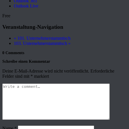
Outlook 365
Outlook Live
Free
Veranstaltung-Navigation
«
101. Unternehmerstammtisch
103. Unternehmerstammtisch
»
0 Comments
Schreibe einen Kommentar
Deine E-Mail-Adresse wird nicht veröffentlicht.
Erforderliche
Felder sind mit
*
markiert
Name
*