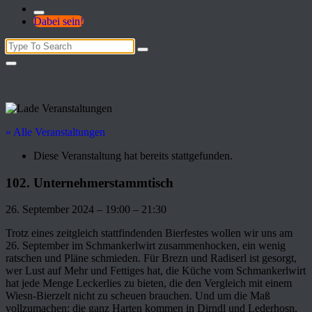
Dabei sein!
Search
for:
« Alle Veranstaltungen
Diese Veranstaltung hat bereits stattgefunden.
102. Unternehmerstammtisch
26. September 2024
–
19:00
–
21:30
Trotz eines zeitgleich stattfindenden Bierfestes wollen wir uns am
26. September im Schmankerlwirt zusammenhocken, ein wenig
ratschen und Pläne schmieden. Für Brezn und Radiserl ist gesorgt,
wer Lust auf Mehr und Fettiges hat, die Küche vom Schmankerlwirt
hat jede Menge Leckerlies zu bieten, die den Vergleich mit einem
Wiesn-Bierzelt nicht zu scheuen brauchen. Und um die Maß
vollzumachen: die ganz Harten kommen in Dirndl und Lederhosn,