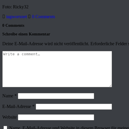
Foto: Ricky32
tagworxnet
0 Comments
0 Comments
Schreibe einen Kommentar
Deine E-Mail-Adresse wird nicht veröffentlicht.
Erforderliche Felder 
Name
*
E-Mail-Adresse
*
Website
Name, E-Mail-Adresse und Website in diesem Browser für meine