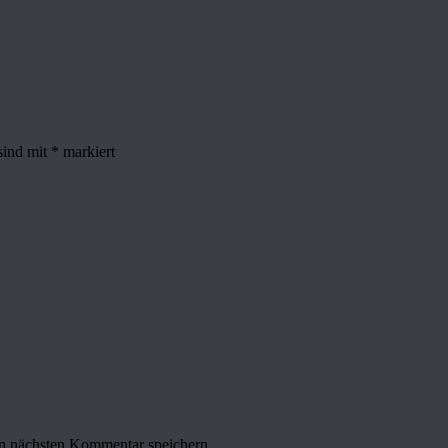
sind mit
*
markiert
n nächsten Kommentar speichern.