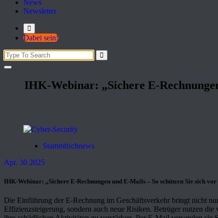
News
Newsletter
Dabei sein!
Search
for:
IHK-Webinar: „Sichere E-Rechnungen 
Stammtischnews
Apr. 30 2025
IHK-Webinar: „Sichere E-Rechnungen und E-Mails – So schützen Sie sich vor
Die Einführung der E-Rechnung im Geschäftsverkehr bringt nicht nur 
Effizienzsteigerung, sondern auch neue Risiken. Betrüger nutzen di
ihre schädlichen Aktivitäten zu verstärken. Per E-Mail versenden si