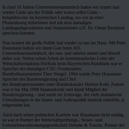
In rund 16 Jahren Unternehmerstammtisch hatten wir immer mal
wieder Gäste aus der Politik oder waren selbst Gäste –
beispielsweise im bayerischen Landtag, wo wir an einer
Plenarsitzung teilnehmen und mit dem damaligen
Landtagsabgeordneten und Staatsminister a.D. Dr. Otmar Bernhard
sprechen konnten.
Nun kommt die große Politik mal wieder zu uns ins Haus. Mit Peter
Hausmann haben wir einen Gast beim 103.
Unternehmerstammtisch, der rast- und ruhelos immer und überall
dabei war. Neben seiner Arbeit als kommissarischer Leiter der
Wirtschaftsredaktion Hörfunk beim Bayerischen Rundfunk war er
Sprecher des damaligen CSU-Vorsitzenden,
Bundesfinanzminister Theo Waigel. 1994 wurde Peter Hausmann
Sprecher der Bundesregierung und Chef
des Bundespresseamtes unter Bundeskanzler Helmut Kohl. Zudem
war er bis Mai 1998 Staatssekretär und damit Mitglied der
Bundesregierung – und somit ein Zeitzeuge, der viele dramatische
Umwälzungen in der Innen- und Außenpolitik hautnah miterlebt, ja
mitgestaltet hat.
Auch nach seiner politischen Karriere war Hausmann nicht untätig,
so war er Partner der Wirtschaftsprüfungs-, Steuer- und
Unternehmensberatungsgesellschaft Deloitte & Touche, Partner der