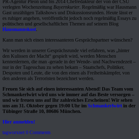
PR-Agentur Pleon und bis 2014 Chefredakteur der von der CSU
verlegten Wochenzeitung
Bayernkurier
. Regelmäßig war Hausmann
Gast unzähligen Talkshows und Diskussionsrunden. Heute lässt er
es ruhiger angehen, veröffentlicht jedoch noch regelmäßig Essays zu
politischen und gesellschaftlichen Themen auf seinem Blog
Hausmannskost
.
Kann man sich einen interessanteren Gesprächspartner wünschen?
Wir werden in unserer Gesprächsrunde viel erfahren, was „hinter
den Kulissen der Macht“ gespielt wird, werden Menschen
kennenlernen, die man -gerade in der Wende- und Nachwendezeit –
nur in der Tagesschau zu sehen bekam – Staatschefs, Politiker,
Despoten und Leute, die von den einen als Freiheitskämpfer, von
den anderen als Terroristen bezeichnet werden.
Freuen Sie sich auf einen interessanten Abend! Das Team vom
Schmankerlwirt wird uns wie immer auf das Beste versorgen –
und wir freuen uns auf Ihr zahlreiches Erscheinen! Wir sehen
uns am 31. Oktober gegen 19:00 Uhr im
Schmankerlwirt
in der
Tübinger Straße 10, 80686 München.
Hier anmelden!
tagworxnet
0 Comments