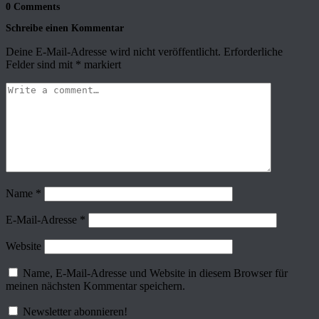
0 Comments
Schreibe einen Kommentar
Deine E-Mail-Adresse wird nicht veröffentlicht.
Erforderliche
Felder sind mit
*
markiert
Name
*
E-Mail-Adresse
*
Website
Name, E-Mail-Adresse und Website in diesem Browser für
meinen nächsten Kommentar speichern.
Newsletter abonnieren!