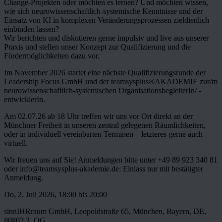
Change-Projekten oder möchten es lernen? Und möchten wissen,
wie sich neurowissenschaftlich-systemische Kenntnisse und der
Einsatz von KI in komplexen Veränderungsprozessen zieldienlich
einbinden lassen?
Wir berichten und diskutieren gerne impulsiv und live aus unserer
Praxis und stellen unser Konzept zur Qualifizierung und die
Fördermöglichkeiten dazu vor.
Im November 2026 startet eine nächste Qualifizierungsrunde der
Leadership Focus GmbH und der teamsysplus®AKADEMIE zur/m
neurowissenschafltich-systemischen OrganisationsbegleiterIn/ -
entwicklerIn.
Am 02.07.26 ab 18 Uhr treffen wir uns vor Ort direkt an der
Münchner Freiheit in unseren zentral gelegenen Räumlichkeiten,
oder in individuell vereinbarten Terminen – letzteres gerne auch
virtuell.
Wir freuen uns auf Sie! Anmeldungen bitte unter +49 89 923 340 81
oder info@teamsysplus-akademie.de: Einlass nur mit bestätigter
Anmeldung.
Do, 2. Juli 2026, 18:00 bis 20:00
sinnIHRraum GmbH, Leopoldstraße 65, München, Bayern, DE,
80802 3. OG