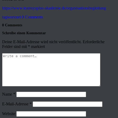
https://www.teamsysplus-akademie.de/organisationsbegleitung
tagworxnet
0 Comments
0 Comments
Schreibe einen Kommentar
Deine E-Mail-Adresse wird nicht veröffentlicht.
Erforderliche
Felder sind mit
*
markiert
Name
*
E-Mail-Adresse
*
Website