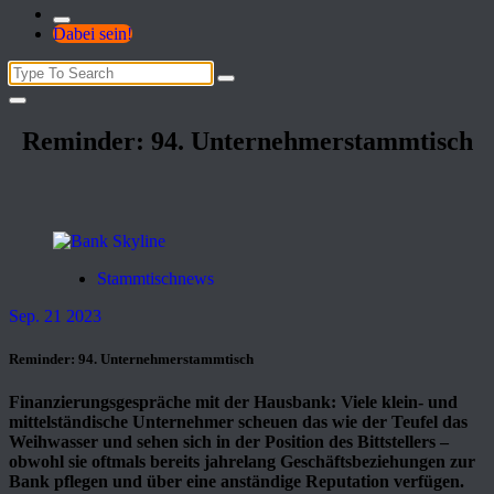
Dabei sein!
Search
for:
Reminder: 94. Unternehmerstammtisch
Stammtischnews
Sep. 21 2023
Reminder: 94. Unternehmerstammtisch
Finanzierungsgespräche mit der Hausbank: Viele klein- und
mittelständische Unternehmer scheuen das wie der Teufel das
Weihwasser und sehen sich in der Position des Bittstellers –
obwohl sie oftmals bereits jahrelang Geschäftsbeziehungen zur
Bank pflegen und über eine anständige Reputation verfügen.