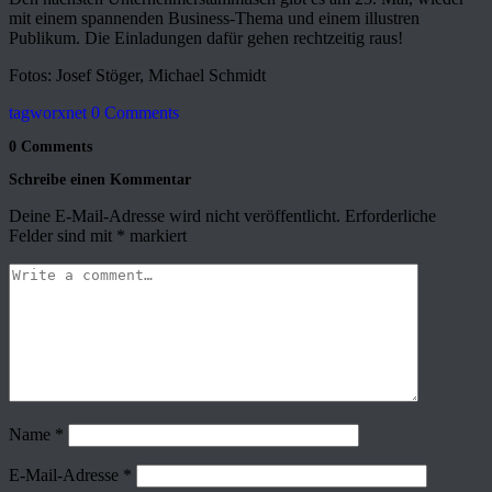
mit einem spannenden Business-Thema und einem illustren
Publikum. Die Einladungen dafür gehen rechtzeitig raus!
Fotos: Josef Stöger, Michael Schmidt
tagworxnet
0 Comments
0 Comments
Schreibe einen Kommentar
Deine E-Mail-Adresse wird nicht veröffentlicht.
Erforderliche
Felder sind mit
*
markiert
Name
*
E-Mail-Adresse
*