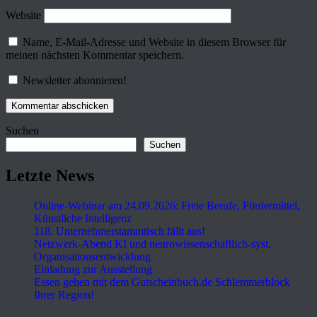
Website
Name, E-Mail-Adresse und Website in diesem Browser für
meinen nächsten Kommentar speichern.
Newsletter abonnieren!
Suchen
Suchen
Letzte News
Online-Webinar am 24.09.2026: Freie Berufe, Fördermittel,
Künstliche Intelligenz
118. Unternehmerstammtisch fällt aus!
Netzwerk-Abend KI und neurowissenschaftlich-syst.
Organisationsentwicklung
Einladung zur Ausstellung
Essen gehen mit dem Gutscheinbuch.de Schlemmerblock
Ihrer Region!