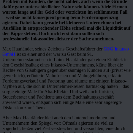
Problem mit Kunden, die nicht zahlen, auch wenn die Gründe
dafür ganz unterschiedlicher Natur sein können. Viele Firmen
warten lange auf ihr Geld oder verzichten im schlimmsten Fall
– weil sie nicht konsequent genug beim Forderungseinzug
agieren. Dabei kann gerade bei kleineren Unternehmen bei
Ausfällen in entsprechender Höhe schnell mal die Liquidität auf
der Kippe stehen. Doch nicht erst dann sollten sich
professionelle Inkassodienstleister der Sache annehmen.
Max Haarländer, seines Zeichens Geschäftsführer der
GSG Inkasso
GmbH
ist so einer und der war zu Gast beim 91.
Unternehmerstammtisch in Laim. Haarländer gab einen Einblick in
den Geschäftsalltag eines Inkasso-Unternehmens, klärte über die
Rechte von Gläubigern gegenüber säumigen Kunden auf (privat wie
gewerblich), erläuterte Mahnfristen und Mahngebühren, erklärte
Forderungsverkauf und Factoring und räumte mit einigen Inkasso-
Mythen auf, die sich in Unternehmerkreisen hartnäckig halten – das
sorgte einige Male für Aha-Effekte. Und weil auch Juristen,
Steuerberater und Fachleute aus dem Buchhaltungsgeschäft
anwesend waren, entspann sich einige Male eine sehr angeregte
Diskussion zum Thema.
Aber Max Haarländer hielt auch den Unternehmerinnen und
Unternehmern den Spiegel vor: Oftmals agierten sie viel zu
zögerlich, ließen viel Zeit verstreichen und versuchten, eine durch