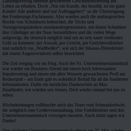
Zahlungsverzug ohnehin gescheiterte Geschäftsbeziehung am
Leben zu erhalten. Doch „Nur ein Kunde, der bezahlt, ist ein guter
Kunde! Alle anderen sind nur Auftraggeber!“ so die Überzeugung
des Forderungs-Fachmanns. Also wurden auch die umfangreichen
Rechte von Schuldnern beleuchtet, die Tricks und
Verzögerungstaktiken auseinandergenommen, mit denen Schuldner
ihre Gläubiger an der Nase herumführen und die vielen Wege
aufgezeigt, die dennoch möglich sind um an sein sauer verdientes
Geld zu kommen: per Anwalt, per Gericht, per Gerichtsvollzieher
und natürlich via „Wadlbeißer“, wie sich der Inkasso-Dienstleister
mit einem Augenzwinkern selber bezeichnet.
Die Zeit verging wie im Flug. Auch der 91. Unternehmerstammtisch
war wieder ein Business-Abend mit einem hoch interessanten
Impulsvortrag und einem mit allen Wassern gewaschenen Profi am
Rednerpult – am Ende gab es ordentlich Beifall für all die fundierten
Informationen. Dafür ein herzliches Dankeschön an Max
Haarländer, wir würden uns freuen, Dich wieder einmal bei uns zu
sehen.
Höchstleistungen vollbrachte auch das Team vom Schmankerlwirt,
die zeitgleich eine Großeveranstaltung, eine Familienfeier und den
Unternehmerstammtisch versorgen mussten. Auch dafür sagen wir
Danke!
Den nächsten Unternehmerstammtisch gibt es am 25. Mai, wieder