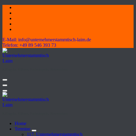
Skip
to
content
E-Mail:
info@unternehmerstammtisch-laim.de
Telefon:
+49 89 546 393 73
Klüngeln, Klönen, Fachsimpeln, Netzwerken.
Klüngeln, Klönen, Fachsimpeln, Netzwerken.
Home
Termine
117. Unternehmerstammtisch