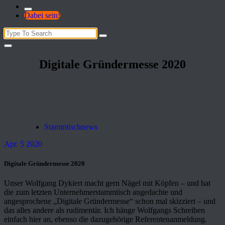
Dabei sein!
Search
for:
Digitale Gründermesse 2020
Stammtischnews
Apr. 5 2020
Digitale Gründermesse 2020
Unser Wolfgang Dykiert macht gern Nägel mit Köpfen – und hat
die zum letzten Unternehmerstammtisch angedachte und
angesprochene „Digitale Gründermesse“ schon mal skizziert – und
das alles andere als rudimentär. Ich hänge Wolfgangs Schreiben
einfach hier an, ebenso die dazugehörige Referentenanmeldung.