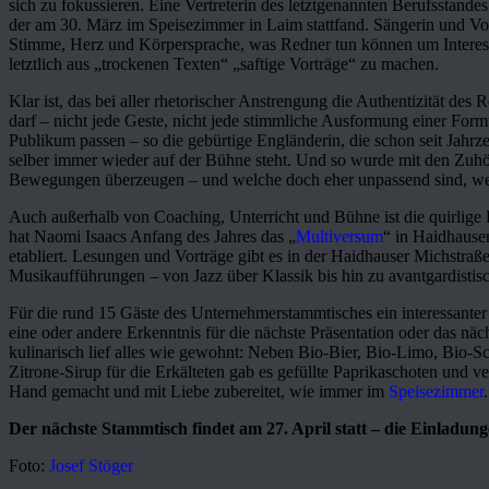
sich zu fokussieren. Eine Vertreterin des letztgenannten Berufsstan
der am 30. März im Speisezimmer in Laim stattfand. Sängerin und Voc
Stimme, Herz und Körpersprache, was Redner tun können um Interes
letztlich aus „trockenen Texten“ „saftige Vorträge“ zu machen.
Klar ist, das bei aller rhetorischer Anstrengung die Authentizität des
darf – nicht jede Geste, nicht jede stimmliche Ausformung einer F
Publikum passen – so die gebürtige Engländerin, die schon seit Jahr
selber immer wieder auf der Bühne steht. Und so wurde mit den Zuhö
Bewegungen überzeugen – und welche doch eher unpassend sind, wen
Auch außerhalb von Coaching, Unterricht und Bühne ist die quirlige Da
hat Naomi Isaacs Anfang des Jahres das „
Multiversum
“ in Haidhausen
etabliert. Lesungen und Vorträge gibt es in der Haidhauser Michstra
Musikaufführungen – von Jazz über Klassik bis hin zu avantgardistis
Für die rund 15 Gäste des Unternehmerstammtisches ein interessanter 
eine oder andere Erkenntnis für die nächste Präsentation oder das n
kulinarisch lief alles wie gewohnt: Neben Bio-Bier, Bio-Limo, Bio-
Zitrone-Sirup für die Erkälteten gab es gefüllte Paprikaschoten und ver
Hand gemacht und mit Liebe zubereitet, wie immer im
Speisezimmer
.
Der nächste Stammtisch findet am 27. April statt – die Einladung
Foto:
Josef Stöger