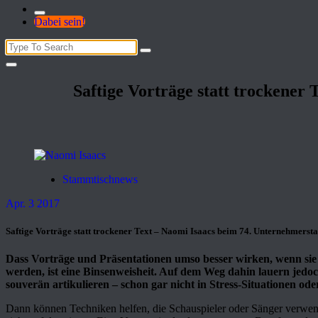
Dabei sein!
Search
for:
Saftige Vorträge statt trockener
Stammtischnews
Apr. 3 2017
Saftige Vorträge statt trockener Text – Naomi Isaacs beim 74. Unternehmers
Dass Vorträge und Präsentationen umso besser wirken, wenn si
werden, ist eine Binsenweisheit. Auf dem Weg dahin lauern jedoc
souverän artikulieren – schon gar nicht in Stress-Situationen o
Dann können Techniken helfen, die Schauspieler oder Sänger verwe