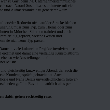
des war zu Gast beim 74. Unternehmerstammtisches,
alcoach Naomi Susan Isaacs erläuterte mit viel
se und Aufmerksamkeit zu generieren – um
 Redners/der Rednerin nicht auf der Strecke bleiben
ormulierung muss zum Typ, zum Thema oder zum
zehnten in München Stimmen trainiert und auch
rern fleißig geprobt, welche Gesten und
n sie nicht zum Typ passen.
me in viele kulturellen Projekte involviert – so
 eröffnet und damit eine vielfältige Kunstplattform
ße ebenso wie Ausstellungen und
cher Musik.
und gleichzeitig kurzweiliger Abend, der auch die
ächste Kundengespräch gebracht hat. Auch
Schorle und Nana Berzls unvergleichlichem Ingwer-
schieden gefüllte Ravioli – natürlich alles per
en dafür gehen rechtzeitig raus.