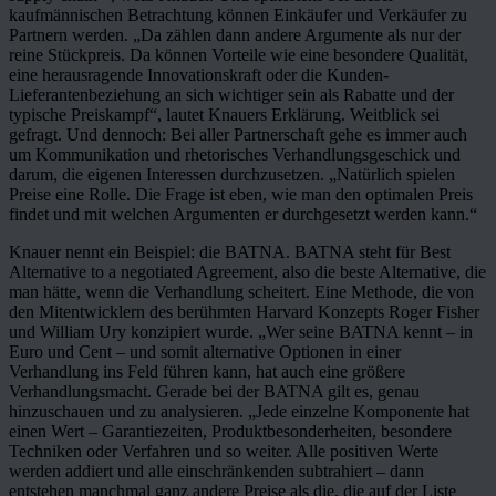
kaufmännischen Betrachtung können Einkäufer und Verkäufer zu
Partnern werden. „Da zählen dann andere Argumente als nur der
reine Stückpreis. Da können Vorteile wie eine besondere Qualität,
eine herausragende Innovationskraft oder die Kunden-
Lieferantenbeziehung an sich wichtiger sein als Rabatte und der
typische Preiskampf“, lautet Knauers Erklärung. Weitblick sei
gefragt. Und dennoch: Bei aller Partnerschaft gehe es immer auch
um Kommunikation und rhetorisches Verhandlungsgeschick und
darum, die eigenen Interessen durchzusetzen. „Natürlich spielen
Preise eine Rolle. Die Frage ist eben, wie man den optimalen Preis
findet und mit welchen Argumenten er durchgesetzt werden kann.“
Knauer nennt ein Beispiel: die BATNA. BATNA steht für Best
Alternative to a negotiated Agreement, also die beste Alternative, die
man hätte, wenn die Verhandlung scheitert. Eine Methode, die von
den Mitentwicklern des berühmten Harvard Konzepts Roger Fisher
und William Ury konzipiert wurde. „Wer seine BATNA kennt – in
Euro und Cent – und somit alternative Optionen in einer
Verhandlung ins Feld führen kann, hat auch eine größere
Verhandlungsmacht. Gerade bei der BATNA gilt es, genau
hinzuschauen und zu analysieren. „Jede einzelne Komponente hat
einen Wert – Garantiezeiten, Produktbesonderheiten, besondere
Techniken oder Verfahren und so weiter. Alle positiven Werte
werden addiert und alle einschränkenden subtrahiert – dann
entstehen manchmal ganz andere Preise als die, die auf der Liste