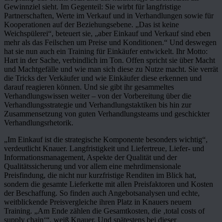
Gewinnziel sieht. Im Gegenteil: Sie wirbt für langfristige
Partnerschaften, Werte im Verkauf und in Verhandlungen sowie für
Kooperationen auf der Beziehungsebene. „Das ist keine
Weichspülerei“, beteuert sie, „aber Einkauf und Verkauf sind eben
mehr als das Feilschen um Preise und Konditionen.“ Und deswegen
hat sie nun auch ein Training für Einkäufer entwickelt. Ihr Motto:
Hart in der Sache, verbindlich im Ton. Offen spricht sie über Macht
und Machtgefälle und wie man sich diese zu Nutze macht. Sie verrät
die Tricks der Verkäufer und wie Einkäufer diese erkennen und
darauf reagieren können. Und sie gibt ihr gesammeltes
Verhandlungswissen weiter – von der Vorbereitung über die
Verhandlungsstrategie und Verhandlungstaktiken bis hin zur
Zusammensetzung von guten Verhandlungsteams und geschickter
Verhandlungsrhetorik.
„Im Einkauf ist die strategische Komponente besonders wichtig“,
verdeutlicht Knauer. Langfristigkeit und Liefertreue, Liefer- und
Informationsmanagement, Aspekte der Qualität und der
Qualitätssicherung und vor allem eine mehrdimensionale
Preisfindung, die nicht nur kurzfristige Renditen im Blick hat,
sondern die gesamte Lieferkette mit allen Preisfaktoren und Kosten
der Beschaffung. So finden auch Angebotsanalysen und echte,
weitblickende Preisvergleiche ihren Platz in Knauers neuem
Training. „Am Ende zählen die Gesamtkosten, die ‚total costs of
supply chain‘“, weiß Knauer. Und spätestens bei dieser