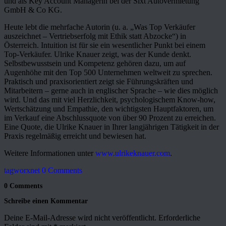
und als Key Account Managerin bei der Sixt Autovermietung
GmbH & Co KG.
Heute lebt die mehrfache Autorin (u. a. „Was Top Verkäufer
auszeichnet – Vertriebserfolg mit Ethik statt Abzocke“) in
Österreich. Intuition ist für sie ein wesentlicher Punkt bei einem
Top-Verkäufer. Ulrike Knauer zeigt, was der Kunde denkt.
Selbstbewusstsein und Kompetenz gehören dazu, um auf
Augenhöhe mit den Top 500 Unternehmen weltweit zu sprechen.
Praktisch und praxisorientiert zeigt sie Führungskräften und
Mitarbeitern – gerne auch in englischer Sprache – wie dies möglich
wird. Und das mit viel Herzlichkeit, psychologischem Know-how,
Wertschätzung und Empathie, den wichtigsten Hauptfaktoren, um
im Verkauf eine Abschlussquote von über 90 Prozent zu erreichen.
Eine Quote, die Ulrike Knauer in Ihrer langjährigen Tätigkeit in der
Praxis regelmäßig erreicht und bewiesen hat.
Weitere Informationen unter
www.ulrikeknauer.com
.
tagworxnet
0 Comments
0 Comments
Schreibe einen Kommentar
Deine E-Mail-Adresse wird nicht veröffentlicht.
Erforderliche