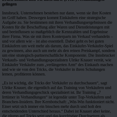
gelingen
Innsbruck. Unternehmen bestehen nur dann, wenn sie ihre Kosten
im Griff haben. Deswegen kommt Einkäufern eine strategische
Aufgabe zu. Sie bestimmen mit ihren Verhandlungsergebnissen die
Kosten für die Beschaffung aller Waren und Dienstleistungen mit
und beeinflussen so maßgeblich die Kennzahlen und Ergebnisse
ihrer Firma. Was sie mit ihren Konterparts im Verkauf verhandeln –
und vor allem wie – ist also essentiell. Dabei geht es bei guten
Einkäufern um weit mehr als darum, das Einkäufer-Verkäufer-Spiel
zu gewinnen, also auch um mehr als den reinen Preiskampf, sondern
um eine strategisch-partnerschaftliche Komponente. Die Innsbrucker
Verkaufs- und Verhandlungsspezialisten Ulrike Knauer verrät, wie
Einkäufer Verkäufer zum „verlängerten Arm“ des Einkaufs machen
und wie sie von den Tricks, die Verkäufer in ihren Schulungen
lernen, profitieren können.
„Es ist wichtig, die Tricks der Verkäufer zu durchschauen“, sagt
Ulrike Knauer, die eigentlich auf das Training von Verkäufern und
deren Verhandlungsgeschick spezialisiert ist. Ihr Training „7
Irrtümer in Verhandlungen“ ist legendär unter Top-Verkäufern und
Branchen-Insidern. Ihre Kernbotschaft: „Win-Win funktioniert nicht.
Einer setzt sich immer ein bisschen mehr durch und holt den
entscheidenden Unterschied heraus.“ Dabei ist Knauer aber keine,
die plump auf Tricks setzt und das kurzfristige Durchsetzen als