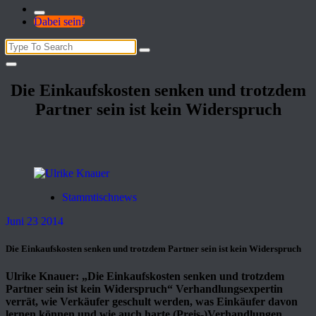
Dabei sein!
Search
for:
Die Einkaufskosten senken und trotzdem
Partner sein ist kein Widerspruch
Stammtischnews
Juni 23 2014
Die Einkaufskosten senken und trotzdem Partner sein ist kein Widerspruch
Ulrike Knauer: „Die Einkaufskosten senken und trotzdem
Partner sein ist kein Widerspruch“ Verhandlungsexpertin
verrät, wie Verkäufer geschult werden, was Einkäufer davon
lernen können und wie auch harte (Preis-)Verhandlungen