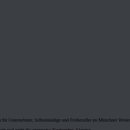
 für Unternehmer, Selbstständige und Freiberufler im Münchner Weste
ein und nicht die aggressive Neukunden-Akquise.