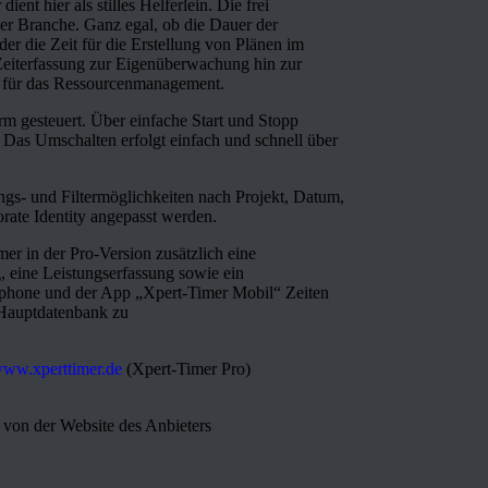
nt hier als stilles Helferlein. Die frei
der Branche. Ganz egal, ob die Dauer der
der die Zeit für die Erstellung von Plänen im
 Zeiterfassung zur Eigenüberwachung hin zur
s für das Ressourcenmanagement.
rm gesteuert. Über einfache Start und Stopp
 Das Umschalten erfolgt einfach und schnell über
gs- und Filtermöglichkeiten nach Projekt, Datum,
rate Identity angepasst werden.
er in der Pro-Version zusätzlich eine
eine Leistungserfassung sowie ein
phone und der App „Xpert-Timer Mobil“ Zeiten
 Hauptdatenbank zu
/www.xperttimer.de
(Xpert-Timer Pro)
 von der Website des Anbieters