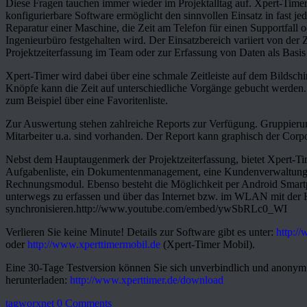
Diese Fragen tauchen immer wieder im Projektalltag auf. Xpert-Timer die
konfigurierbare Software ermöglicht den sinnvollen Einsatz in fast je
Reparatur einer Maschine, die Zeit am Telefon für einen Supportfall o
Ingenieurbüro festgehalten wird. Der Einsatzbereich variiert von der
Projektzeiterfassung im Team oder zur Erfassung von Daten als Basi
Xpert-Timer wird dabei über eine schmale Zeitleiste auf dem Bildschi
Knöpfe kann die Zeit auf unterschiedliche Vorgänge gebucht werden.
zum Beispiel über eine Favoritenliste.
Zur Auswertung stehen zahlreiche Reports zur Verfügung. Gruppierun
Mitarbeiter u.a. sind vorhanden. Der Report kann graphisch der Corpo
Nebst dem Hauptaugenmerk der Projektzeiterfassung, bietet Xpert-Tim
Aufgabenliste, ein Dokumentenmanagement, eine Kundenverwaltung, 
Rechnungsmodul. Ebenso besteht die Möglichkeit per Android Smart
unterwegs zu erfassen und über das Internet bzw. im WLAN mit der
synchronisieren.http://www.youtube.com/embed/ywSbRLc0_WI
Verlieren Sie keine Minute! Details zur Software gibt es unter:
http:/
oder
http://www.xperttimermobil.de
(Xpert-Timer Mobil).
Eine 30-Tage Testversion können Sie sich unverbindlich und anonym
herunterladen:
http://www.xperttimer.de/download
tagworxnet
0 Comments