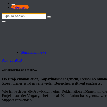
Dabei sein!
Search
for:
Stammtischnews
Apr. 23 2013
Zeiterfassung und mehr…
Ob Projektkalkulation, Kapazitätsmanagement, Ressourcenmanag
Xpert-Timer wird in sehr vielen Bereichen weltweit eingesetzt
Wie lange dauert die Abwicklung einer Reklamation? Können wir die 
Projekte aus der Vergangenheit, die als Kalkulationsbasis genutzt w
Support verwendet?