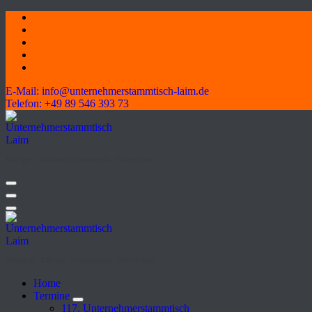
Skip
to
content
E-Mail:
info@unternehmerstammtisch-laim.de
Telefon:
+49 89 546 393 73
Klüngeln, Klönen, Fachsimpeln, Netzwerken.
Klüngeln, Klönen, Fachsimpeln, Netzwerken.
Home
Termine
117. Unternehmerstammtisch