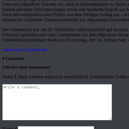
Und weil pflanzliche Eiweiße vor allem in Hülsenfrüchten zu finden 
indisch gewürzte Dal-Linsensuppe sowie eine herzhafte Quiche aus 
einen hervorragenden roten Pfälzer aus dem Weingut Gehrig auf – sch
pflanzliche Gerbstoffe (Tannine) ebenfalls zur allgemeinen Gesundhei
Der Stammtisch war mit 26 Teilnehmern außerordentlich gut besucht
Schwarze getroffen und viele Unternehmer aus dem Münchner West
Unternehmerstammtisch findet am Donnerstag, den 24. Februar statt,
tagworxnet
0 Comments
0 Comments
Schreibe einen Kommentar
Deine E-Mail-Adresse wird nicht veröffentlicht.
Erforderliche Felder 
Name
*