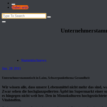
Dabei sein!
Search
for:
Unternehmerstamm
Stammtischnews
Jan. 28 2011
Unternehmerstammtisch in Laim, Schwerpunktthema Gesundheit
Wir wissen alle, dass unsere Lebensmittel nicht mehr das sind, 
Zwar sehen die hochglanzpolierten Äpfel im Supermarkt einer so 
es hingegen nicht weit her. Den in Monokulturen hochgezüchtete
Vitalstoffen.