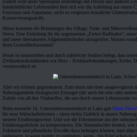
Zudem wird unser Speiseplan neuerdings mit Dioxin und anderen Leck
handelsüblicher Lebensmittel liest sich wie die Anleitung aus einem
Fructosen und Aspartame, nicht zu vergessen künstliche Glutenersatzs
Konservierungsstoffe.
Hinzu kommen die Belastungen des Alltags: Funk- und Mikrowellens
Stress. Eine Einladung für die sogenannten „Freien Radikalen“, uns
und unser übersäuertes Allgemeinbefinden anzugreifen. Warum wunde
ihren Gesundheitszustand?
Heute ist unumstritten und durch zahlreiche Studien belegt, dass un
Zivilisationskrankheiten wie Herz – Kreislauferkrankungen, Krebs, 
verantwortlich ist.
Aber wir können gegensteuern. Zum einen mit einer ausgewogenen 
Nahrungsmitteln biologischer Erzeuger (die auch die eine oder ander
Zufuhr von all den Vitalstoffen, die uns durch unsere Lebensweise vo
Beim nunmehr 16. Unternehmerstammtisch in Laim gab
Maria Fiken
für neue Wirtschaftsformen – einen tiefen Einblick in unsere Nahrun
unserer Ernährungsweise. Und wie die Erkenntnisse aus der orthomo
Ernährungsdefizite zu kompensieren. Die Stammtischler lernten, wie 
Folsäuren und pflanzliche Eiweiße dazu beitragen können, dass allg
verbessern, ja sogar positiv zu verändern, wenn „das Kind schon in de