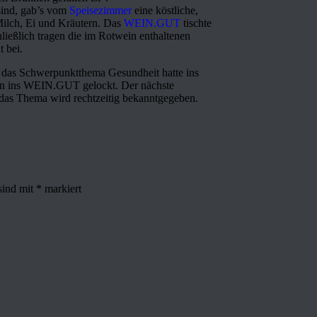
sind, gab’s vom
Speisezimmer
eine köstliche,
Milch, Ei und Kräutern. Das
WEIN.GUT
tischte
ließlich tragen die im Rotwein enthaltenen
t bei.
, das Schwerpunktthema Gesundheit hatte ins
en ins WEIN.GUT gelockt. Der nächste
 das Thema wird rechtzeitig bekanntgegeben.
sind mit
*
markiert