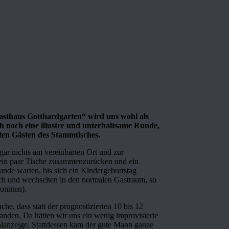
asthaus Gotthardgarten“ wird uns wohl als
 noch eine illustre und unterhaltsame Runde,
tten Gästen des Stammtisches.
 gar nichts am vereinbarten Ort und zur
t, ein paar Tische zusammenzurücken und ein
unde warten, bis sich ein Kindergeburtstag
ch und wechselten in den normalen Gastraum, so
konnten).
he, dass statt der prognostizierten 10 bis 12
tanden. Da hätten wir uns ein wenig improvisierte
hlanzeige. Stattdessen kam der gute Mann ganze