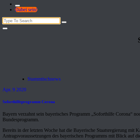
Dabei sein!
Search
for:
Stammtischnews
Apr. 9 2020
Soforthilfeprogramm Corona
Bayern verzahnt sein bayerisches Programm „Soforthilfe Corona“ no
Bundesprogramm.
Bereits in der letzten Woche hat die Bayerische Staatsregierung mit 
Antragsvoraussetzungen des bayerischen Programms mit Blick auf die 