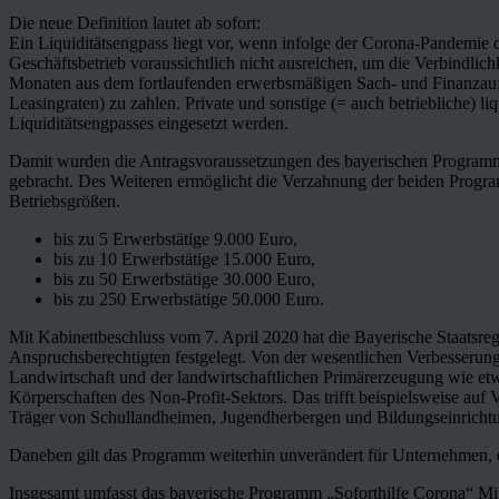
Die neue Definition lautet ab sofort:
Ein Liquiditätsengpass liegt vor, wenn infolge der Corona-Pandemie
Geschäftsbetrieb voraussichtlich nicht ausreichen, um die Verbindlich
Monaten aus dem fortlaufenden erwerbsmäßigen Sach- und Finanzauf
Leasingraten) zu zahlen. Private und sonstige (= auch betriebliche) l
Liquiditätsengpasses eingesetzt werden.
Damit wurden die Antragsvoraussetzungen des bayerischen Progra
gebracht. Des Weiteren ermöglicht die Verzahnung der beiden Progr
Betriebsgrößen.
bis zu 5 Erwerbstätige 9.000 Euro,
bis zu 10 Erwerbstätige 15.000 Euro,
bis zu 50 Erwerbstätige 30.000 Euro,
bis zu 250 Erwerbstätige 50.000 Euro.
Mit Kabinettbeschluss vom 7. April 2020 hat die Bayerische Staatsre
Anspruchsberechtigten festgelegt. Von der wesentlichen Verbesserung
Landwirtschaft und der landwirtschaftlichen Primärerzeugung wie etwa
Körperschaften des Non-Profit-Sektors. Das trifft beispielsweise auf
Träger von Schullandheimen, Jugendherbergen und Bildungseinricht
Daneben gilt das Programm weiterhin unverändert für Unternehmen, di
Insgesamt umfasst das bayerische Programm „Soforthilfe Corona“ Mitt