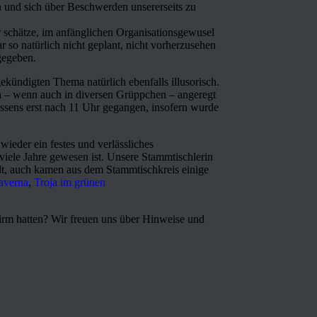
n und sich über Beschwerden unsererseits zu
r schätze, im anfänglichen Organisationsgewusel
r so natürlich nicht geplant, nicht vorherzusehen
gegeben.
kündigten Thema natürlich ebenfalls illusorisch.
en – wenn auch in diversen Grüppchen – angeregt
issens erst nach 11 Uhr gegangen, insofern wurde
wieder ein festes und verlässliches
iele Jahre gewesen ist. Unsere Stammtischlerin
llt, auch kamen aus dem Stammtischkreis einige
averna
,
Troja im grünen
hirm hatten? Wir freuen uns über Hinweise und