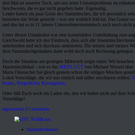
drei Mal an unseren Tisch, um uns seine Umsatzprobleme zu erläuter
beschweren, die es gar nicht gegeben hatte. Eigenartig.
Leider haben ein paar Gäste des Stammtisches, die ich persönlich seh
beizeiten das Weite gesucht – was mir wirklich leid tut. Das Ganze wa
und das hat es in 11 Jahren Unternehmerstammtisch auch noch nicht 
Unter diesen Umständen war eine konstruktive Unterhaltung zum ange
Gleichwohl hatte ich den Eindruck, dass sich alle Stammtischler/inn
unterhielten und sich durchaus amüsierten. Die letzten sind meines W
dem Stammtischgedanken dann wohl doch noch Rechnung getragen.
Doch die Situation am gestrigen Mittwoch zeigte eines: Wir brauchen 
Stammtischlokal – wie es das
WEIN.GUT
von Michael Wenzel über v
Maria Fikenscher hat gleich gestern schon die nötigen Weichen geste
Lokal-Vorschläge, die wir uns einfach mal näher anschauen sollten:
T
Kranz
,
Riegerhofer
,
Rosengarten
.
Oder fällt Euch noch ein Laden ein, den wir bisher nicht auf dem Sc
Vorschläge!
tagworxnet
0 Comments
Stammtischnews