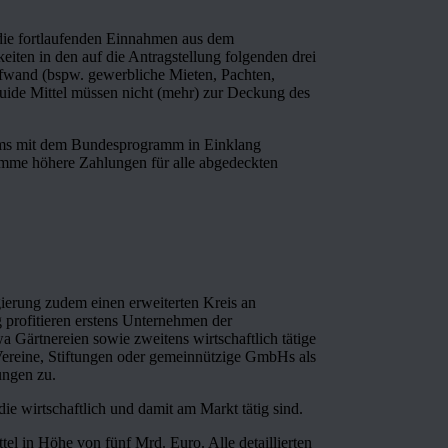
 die fortlaufenden Einnahmen aus dem
keiten in den auf die Antragstellung folgenden drei
wand (bspw. gewerbliche Mieten, Pachten,
iquide Mittel müssen nicht (mehr) zur Deckung des
mms mit dem Bundesprogramm in Einklang
amme höhere Zahlungen für alle abgedeckten
gierung zudem einen erweiterten Kreis an
 profitieren erstens Unternehmen der
 Gärtnereien sowie zweitens wirtschaftlich tätige
 Vereine, Stiftungen oder gemeinnützige GmbHs als
ungen zu.
e wirtschaftlich und damit am Markt tätig sind.
el in Höhe von fünf Mrd. Euro. Alle detaillierten