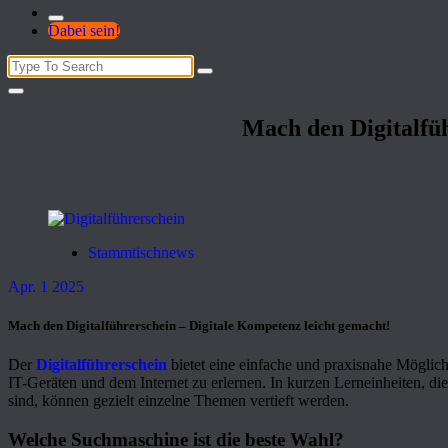
Dabei sein!
Search
for:
Mach den Digitalfüh
Stammtischnews
Apr. 1 2025
Mach den Digitalführerschein – Digitale Kompetenz leicht gemacht!
Der
Digitalführerschein
bietet eine einfache und praxisnahe Mögli
IT-Geräten und dem Internet zu erlernen. In kurzen Lerneinheiten, d
sind, können gezielt einzelne Themen vertieft werden.
Welche Suchmaschine ist die beste Wahl?