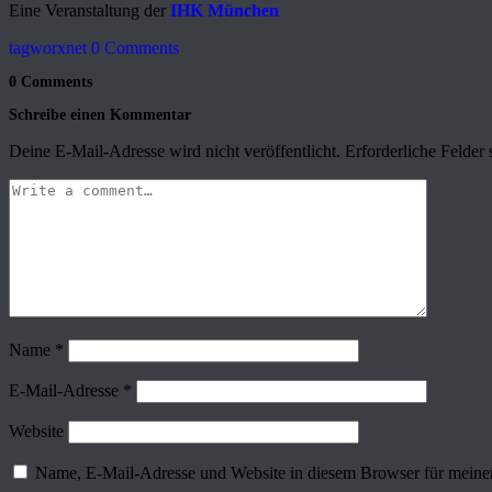
Eine Veranstaltung der
IHK München
tagworxnet
0 Comments
0 Comments
Schreibe einen Kommentar
Deine E-Mail-Adresse wird nicht veröffentlicht.
Erforderliche Felder 
Name
*
E-Mail-Adresse
*
Website
Name, E-Mail-Adresse und Website in diesem Browser für meine