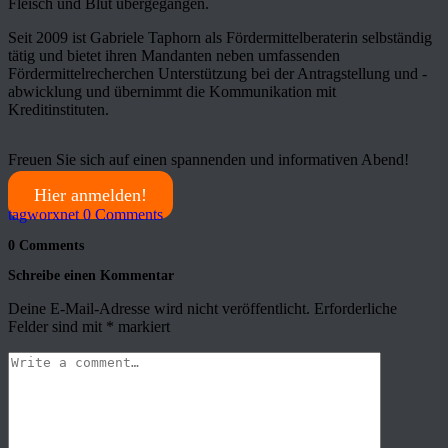
Fleisch und Blut übergegangen.
Seit 2009 ist Gabriele Taphorn als Fördermittelberaterin selbständig
tätig und bietet ihren Mandanten neben umfassenden
Fördermittelrecherchen Unterstützung bei der Antragstellung und -
abwicklung und übernimmt die Kommunikation mit
Kreditinstituten.
Freuen Sie sich auf einen spannenden und informativen Abend!
Hier anmelden!
tagworxnet
0 Comments
0 Comments
Schreibe einen Kommentar
Deine E-Mail-Adresse wird nicht veröffentlicht.
Erforderliche
Felder sind mit
*
markiert