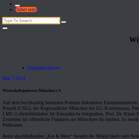
Dabei sein!
Search
for:
Wi
Stammtischnews
Mai 7 2014
Wirtschaftsjunioren München e.V.
Auf dem hochkarätig besetzten Podium diskutieren Europaministeri
Posselt (CSU), der Regionalleiter München der EU-Kommission, Pete
LMU-Lehrstuhlinhaber für Europäische Integration, Prof. Dr. Klaus H.
Zentrums für öffentliche Finanzen am Münchner ifo-Institut. Es mod
Puttkamer.
Beim abschließenden „Eat & Meet“ besteht die Möglichkeit zum Netzwer