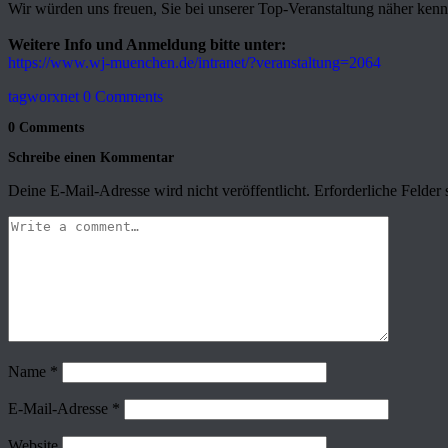
Wir würden uns freuen, Sie bei unserer Top-Veranstaltung näher kenn
Weitere Info und Anmeldung bitte unter:
https://www.wj-muenchen.de/intranet/?veranstaltung=2064
tagworxnet
0 Comments
0 Comments
Schreibe einen Kommentar
Deine E-Mail-Adresse wird nicht veröffentlicht.
Erforderliche Felder 
Name
*
E-Mail-Adresse
*
Website