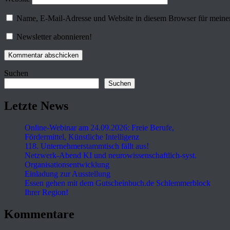
Name, E-Mail-Adresse und Website in diesem Browser für meine
Newsletter abonnieren!
Suchen
Suchen
Letzte News
Online-Webinar am 24.09.2026: Freie Berufe,
Fördermittel, Künstliche Intelligenz
118. Unternehmerstammtisch fällt aus!
Netzwerk-Abend KI und neurowissenschaftlich-syst.
Organisationsentwicklung
Einladung zur Ausstellung
Essen gehen mit dem Gutscheinbuch.de Schlemmerblock
Ihrer Region!
Kommentare