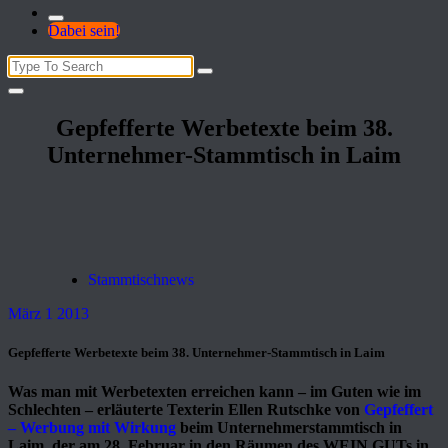
Dabei sein!
Search
for:
Gepfefferte Werbetexte beim 38.
Unternehmer-Stammtisch in Laim
Stammtischnews
März 1 2013
Gepfefferte Werbetexte beim 38. Unternehmer-Stammtisch in Laim
Was man mit Werbetexten erreichen kann – im Guten wie im
Schlechten – erläuterte Texterin Ellen Rutschke von
Gepfeffert
– Werbung mit Wirkung
beim Unternehmerstammtisch in
Laim, der am 28. Februar in den Räumen des WEIN.GUTs in