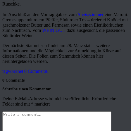
Rutschke.
Im Anschluß an den Vortrag gab es vom
Speisezimmer
eine Maroni-
Cremesuppe mit rotem Pfeffer, Südtiroler Tris – dreierlei Knödel mit
geschmolzener Butter und Parmesan sowie einen Eierlikörkuchen
zum Nachtisch. Vom
WEIN.GUT
dazu ausgesucht, die passenden
Südtiroler Weine.
Der nächste Stammtisch findet am 28. März statt – weitere
Informationen und die Möglichkeit zur Anmeldung in Kürze auf
diesen Seiten. Die Folien zum Stammtisch können hier
heruntergeladen werden.
tagworxnet
0 Comments
0 Comments
Schreibe einen Kommentar
Deine E-Mail-Adresse wird nicht veröffentlicht.
Erforderliche
Felder sind mit
*
markiert