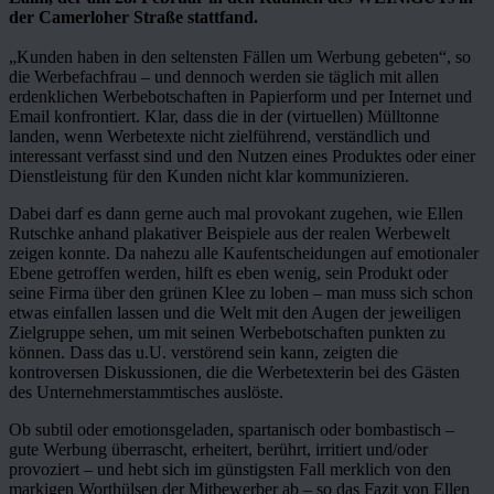
der Camerloher Straße stattfand.
„Kunden haben in den seltensten Fällen um Werbung gebeten“, so
die Werbefachfrau – und dennoch werden sie täglich mit allen
erdenklichen Werbebotschaften in Papierform und per Internet und
Email konfrontiert. Klar, dass die in der (virtuellen) Mülltonne
landen, wenn Werbetexte nicht zielführend, verständlich und
interessant verfasst sind und den Nutzen eines Produktes oder einer
Dienstleistung für den Kunden nicht klar kommunizieren.
Dabei darf es dann gerne auch mal provokant zugehen, wie Ellen
Rutschke anhand plakativer Beispiele aus der realen Werbewelt
zeigen konnte. Da nahezu alle Kaufentscheidungen auf emotionaler
Ebene getroffen werden, hilft es eben wenig, sein Produkt oder
seine Firma über den grünen Klee zu loben – man muss sich schon
etwas einfallen lassen und die Welt mit den Augen der jeweiligen
Zielgruppe sehen, um mit seinen Werbebotschaften punkten zu
können. Dass das u.U. verstörend sein kann, zeigten die
kontroversen Diskussionen, die die Werbetexterin bei des Gästen
des Unternehmerstammtisches auslöste.
Ob subtil oder emotionsgeladen, spartanisch oder bombastisch –
gute Werbung überrascht, erheitert, berührt, irritiert und/oder
provoziert – und hebt sich im günstigsten Fall merklich von den
markigen Worthülsen der Mitbewerber ab – so das Fazit von Ellen