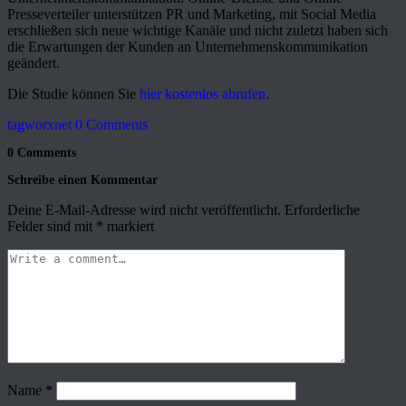
Presseverteiler unterstützen PR und Marketing, mit Social Media
erschließen sich neue wichtige Kanäle und nicht zuletzt haben sich
die Erwartungen der Kunden an Unternehmenskommunikation
geändert.
Die Studie können Sie
hier kostenlos abrufen
.
tagworxnet
0 Comments
0 Comments
Schreibe einen Kommentar
Deine E-Mail-Adresse wird nicht veröffentlicht.
Erforderliche
Felder sind mit
*
markiert
Name
*