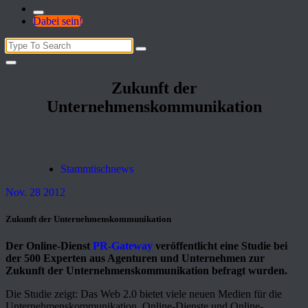
Dabei sein!
Search
for:
Zukunft der
Unternehmenskommunikation
Stammtischnews
Nov. 28 2012
Zukunft der Unternehmenskommunikation
Der Online-Dienst
PR-Gateway
veröffentlicht eine Studie bei
der 500 Experten aus Agenturen und Unternehmen zur
Zukunft der Unternehmenskommunikation befragt wurden.
Die Studie zeigt: Das Web 2.0 bietet viele neuen Medien für die
Unternehmenskommunikation. Online-Dienste und Online-