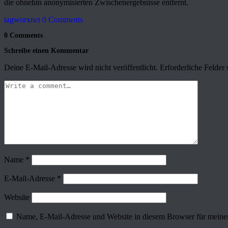
die ohnehin anonymisierten Zwischenergebnisse entfernt.
tagworxnet
0 Comments
0 Comments
Schreibe einen Kommentar
Deine E-Mail-Adresse wird nicht veröffentlicht.
Erforderliche Felder 
Name
*
E-Mail-Adresse
*
Website
Name, E-Mail-Adresse und Website in diesem Browser für meine