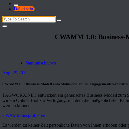
Dabei sein!
Search
for:
CWAMM 1.0: Business-M
Stammtischnews
Aug. 29 2012
CWAMM 1.0: Business-Modell zum Status des Online-Engagements von KMU
TAGWORX.NET entwickelt ein generisches Business-Modell zum Statu
wir ein Online-Tool zur Verfügung, mit dem die maßgeblichsten Para
werden können.
CWAMM ausprobieren
Es werden zu keiner Zeit persönliche Daten von Ihnen erhoben oder