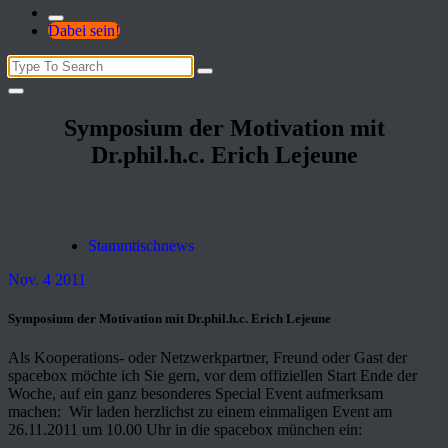
Dabei sein!
Search
for:
Symposium der Motivation mit
Dr.phil.h.c. Erich Lejeune
Stammtischnews
Nov. 4 2011
Symposium der Motivation mit Dr.phil.h.c. Erich Lejeune
Als Kooperations- oder Netzwerkpartner, Freund oder Gast der
spacebox möchte ich Sie gern, vor dem offiziellen Start Ende der
Woche, auf ein ganz besonderes Special Event aufmerksam
machen: Wir laden herzlichst zu einem einmaligen Event am
26.11.2011 um 10.00 Uhr in die spacebox münchen ein: