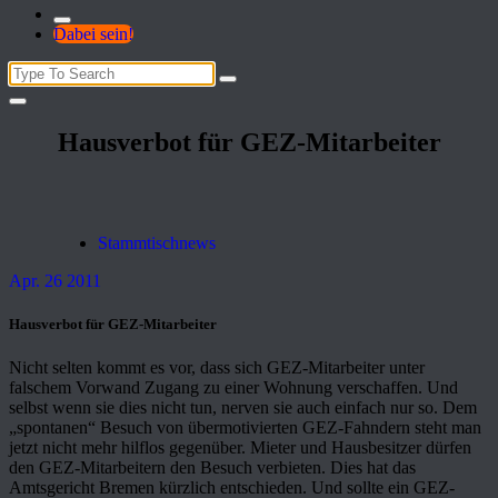
Dabei sein!
Search
for:
Hausverbot für GEZ-Mitarbeiter
Stammtischnews
Apr. 26 2011
Hausverbot für GEZ-Mitarbeiter
Nicht selten kommt es vor, dass sich GEZ-Mitarbeiter unter
falschem Vorwand Zugang zu einer Wohnung verschaffen. Und
selbst wenn sie dies nicht tun, nerven sie auch einfach nur so. Dem
„spontanen“ Besuch von übermotivierten GEZ-Fahndern steht man
jetzt nicht mehr hilflos gegenüber. Mieter und Hausbesitzer dürfen
den GEZ-Mitarbeitern den Besuch verbieten. Dies hat das
Amtsgericht Bremen kürzlich entschieden. Und sollte ein GEZ-