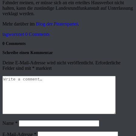
Fahnder meinen, er müsse sich an ein erteiltes Hausverbot nicht
halten, kann die zuständige Landesrundfunkanstalt auf Unterlassung
verklagt werden.
Mehr darüber im
Blog der Piratenpartei
.
tagworxnet
0 Comments
0 Comments
Schreibe einen Kommentar
Deine E-Mail-Adresse wird nicht veröffentlicht.
Erforderliche
Felder sind mit
*
markiert
Name
*
E-Mail-Adresse
*