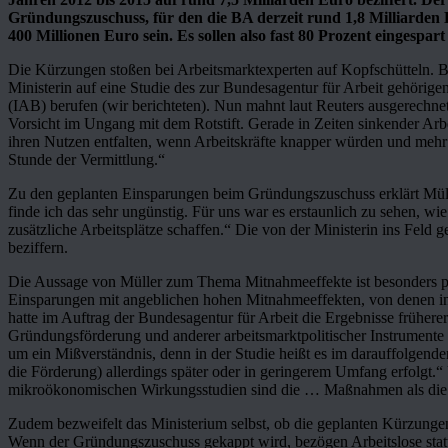
Gründungszuschuss, für den die BA derzeit rund 1,8 Milliarden 
400 Millionen Euro sein. Es sollen also fast 80 Prozent eingespar
Die Kürzungen stoßen bei Arbeitsmarktexperten auf Kopfschütteln. B
Ministerin auf eine Studie des zur Bundesagentur für Arbeit gehörigen
(IAB) berufen (wir berichteten). Nun mahnt laut Reuters ausgerechne
Vorsicht im Ungang mit dem Rotstift. Gerade in Zeiten sinkender Arb
ihren Nutzen entfalten, wenn Arbeitskräfte knapper würden und mehr 
Stunde der Vermittlung.“
Zu den geplanten Einsparungen beim Gründungszuschuss erklärt Müll
finde ich das sehr ungünstig. Für uns war es erstaunlich zu sehen, wi
zusätzliche Arbeitsplätze schaffen.“ Die von der Ministerin ins Feld
beziffern.
Die Aussage von Müller zum Thema Mitnahmeeffekte ist besonders pik
Einsparungen mit angeblichen hohen Mitnahmeeffekten, von denen in 
hatte im Auftrag der Bundesagentur für Arbeit die Ergebnisse früher
Gründungsförderung und anderer arbeitsmarktpolitischer Instrumente
um ein Mißverständnis, denn in der Studie heißt es im darauffolgen
die Förderung) allerdings später oder in geringerem Umfang erfolgt.
mikroökonomischen Wirkungsstudien sind die … Maßnahmen als die er
Zudem bezweifelt das Ministerium selbst, ob die geplanten Kürzungen
Wenn der Gründungszuschuss gekappt wird, bezögen Arbeitslose statt