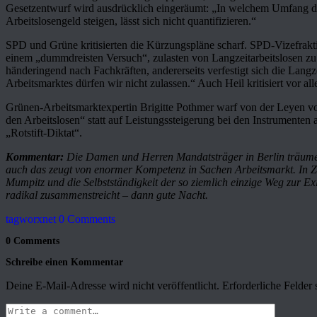
Gesetzentwurf wird ausdrücklich eingeräumt: „In welchem Umfang d
Arbeitslosengeld steigen, lässt sich nicht quantifizieren.“
SPD und Grüne kritisierten die Kürzungspläne scharf. SPD-Vizefrakt
einem „dummdreisten Versuch“, zulasten von Langzeitarbeitslosen 
händeringend nach Fachkräften, andererseits verfestigt sich die Langze
Arbeitsmarktes dürfen wir nicht zulassen.“ Auch Heil kritisiert vor 
Grünen-Arbeitsmarktexpertin Brigitte Pothmer warf von der Leyen vo
den Arbeitslosen“ statt auf Leistungssteigerung bei den Instrumenten
„Rotstift-Diktat“.
Kommentar:
Die Damen und Herren Mandatsträger in Berlin träumen
auch das zeugt von enormer Kompetenz in Sachen Arbeitsmarkt. In Zeit
Mumpitz und die Selbstständigkeit der so ziemlich einzige Weg zur E
radikal zusammenstreicht – dann gute Nacht.
tagworxnet
0 Comments
0 Comments
Schreibe einen Kommentar
Deine E-Mail-Adresse wird nicht veröffentlicht.
Erforderliche Felder 