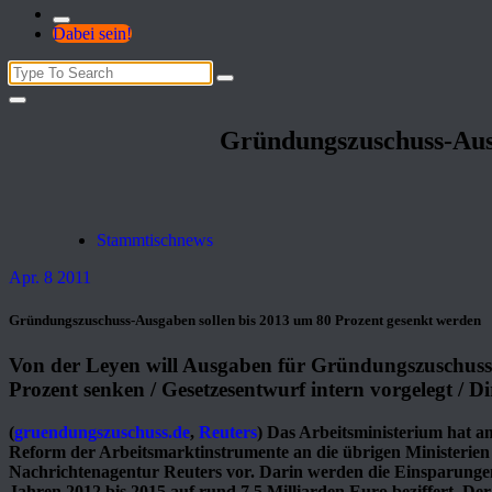
Dabei sein!
Search
for:
Gründungszuschuss-Ausg
Stammtischnews
Apr. 8 2011
Gründungszuschuss-Ausgaben sollen bis 2013 um 80 Prozent gesenkt werden
Von der Leyen will Ausgaben für Gründungszuschuss
Prozent senken / Gesetzesentwurf intern vorgelegt / D
(
gruendungszuschuss.de
,
Reuters
) Das Arbeitsministerium hat a
Reform der Arbeitsmarktinstrumente an die übrigen Ministerien v
Nachrichtenagentur Reuters vor. Darin werden die Einsparungen
Jahren 2012 bis 2015 auf rund 7,5 Milliarden Euro beziffert. Der