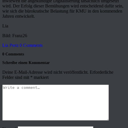
inwieweit die angekündigte Digitalisierung tatsächlich umgesetzt
wird. Der Erfolg dieser Bemühungen wird entscheidend dafür sein,
wie sich die bürokratische Belastung für KMU in den kommenden
Jahren entwickelt.
Lia
Bild: Franz26
Lia Pretz
0 Comments
0 Comments
Schreibe einen Kommentar
Deine E-Mail-Adresse wird nicht veröffentlicht.
Erforderliche
Felder sind mit
*
markiert